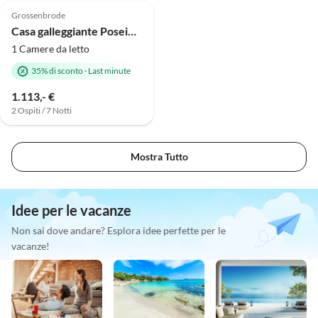
Grossenbrode
Casa galleggiante Poseidon 1
1 Camere da letto
35% di sconto
·
Last minute
1.113,- €
2 Ospiti / 7 Notti
Mostra Tutto
Idee per le vacanze
Non sai dove andare? Esplora idee perfette per le
vacanze!