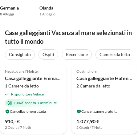
Germania
Olanda
8 Alloggi
1 Alloggio
Case galleggianti Vacanza al mare selezionati in
tutto il mondo
Consigliato
Ospiti
Recensione
Camere da letto
Annuncio in
4.9
(26)
Alto
4.7
(8)
Neustadt nell'Holstein
Oostmahorn
Casa galleggiante Emmas meerZeit
Casa galleggiante Hafendieb
1 Camere da letto
2 Camere da letto
Risponditore Veloce
10% di sconto
·
Last minute
Cancellazione gratuita
Cancellazione gratuita
910,- €
1.077,90 €
2 Ospiti / 7 Notti
2 Ospiti / 7 Notti
Annuncio in
4.8
(6)
Alto