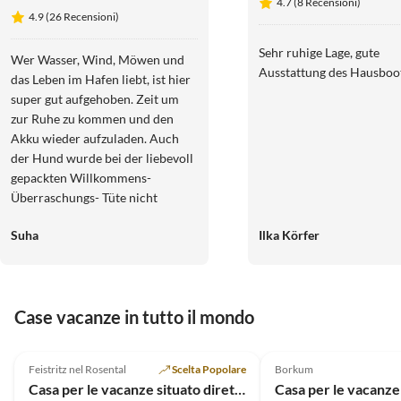
4.7 (8 Recensioni)
Emmas meerZeit
4.9 (26 Recensioni)
Sehr ruhige Lage, gute
Wer Wasser, Wind, Möwen und
Ausstattung des Hausboo
das Leben im Hafen liebt, ist hier
super gut aufgehoben. Zeit um
zur Ruhe zu kommen und den
Akku wieder aufzuladen. Auch
der Hund wurde bei der liebevoll
gepackten Willkommens-
Überraschungs- Tüte nicht
vergessen. ;-) Dankeschön, es
Suha
Ilka Körfer
waren entspannte vier Tage ....
Case vacanze in tutto il mondo
4.9
(20)
4.8
(13)
Feistritz nel Rosental
Scelta Popolare
Borkum
Casa per le vacanze situato direttamente sul lago di Drau