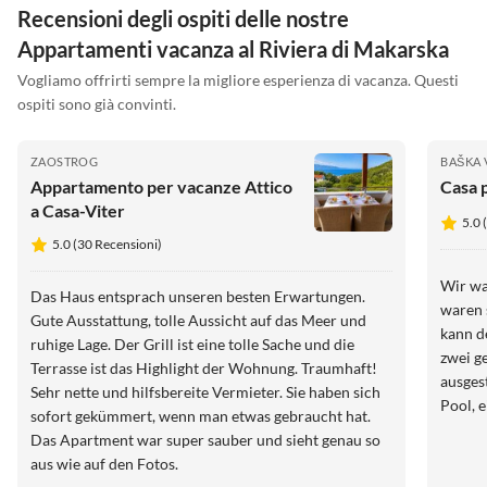
Recensioni degli ospiti delle nostre
Appartamenti vacanza al Riviera di Makarska
Vogliamo offrirti sempre la migliore esperienza di vacanza. Questi
ospiti sono già convinti.
ZAOSTROG
BAŠKA
Appartamento per vacanze Attico
Casa 
a Casa-Viter
5.0 
5.0 (30 Recensioni)
Wir wa
Das Haus entsprach unseren besten Erwartungen.
waren 
Gute Ausstattung, tolle Aussicht auf das Meer und
kann d
ruhige Lage. Der Grill ist eine tolle Sache und die
zwei g
Terrasse ist das Highlight der Wohnung. Traumhaft!
ausges
Sehr nette und hilfsbereite Vermieter. Sie haben sich
Pool, 
sofort gekümmert, wenn man etwas gebraucht hat.
Das Apartment war super sauber und sieht genau so
aus wie auf den Fotos.