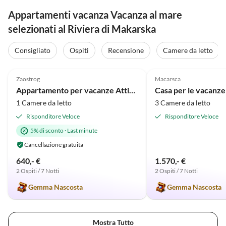
Appartamenti vacanza Vacanza al mare
selezionati al Riviera di Makarska
Consigliato
Ospiti
Recensione
Camere da letto
Annuncio in
5.0
(30)
Alto
5.0
(6)
Zaostrog
Macarsca
Appartamento per vacanze Attico a Casa-Viter
1 Camere da letto
3 Camere da letto
Risponditore Veloce
Risponditore Veloce
5% di sconto
·
Last minute
Cancellazione gratuita
640,- €
1.570,- €
2 Ospiti / 7 Notti
2 Ospiti / 7 Notti
Gemma Nascosta
Gemma Nascosta
Mostra Tutto