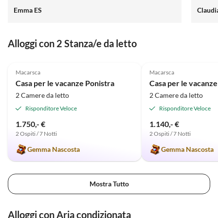
Emma ES
Claudi
Alloggi con 2 Stanza/e da letto
5.0
(13)
4.9
(4)
Macarsca
Macarsca
Casa per le vacanze Ponistra
Casa per le vacanze
2 Camere da letto
2 Camere da letto
Risponditore Veloce
Risponditore Veloce
1.750,- €
1.140,- €
2 Ospiti / 7 Notti
2 Ospiti / 7 Notti
Gemma Nascosta
Gemma Nascosta
Mostra Tutto
Alloggi con Aria condizionata