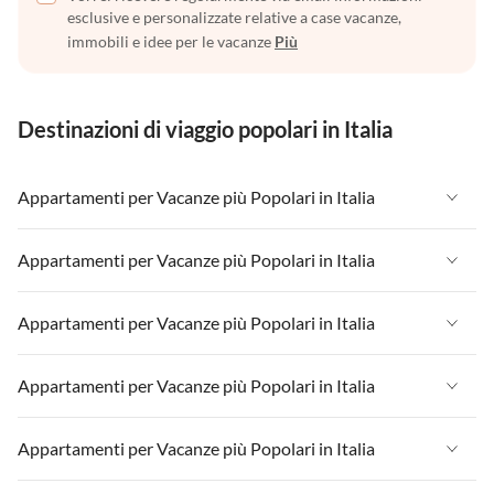
esclusive e personalizzate relative a case vacanze,
immobili e idee per le vacanze
Più
Destinazioni di viaggio popolari in Italia
Appartamenti per Vacanze più Popolari in Italia
Appartamenti per Vacanze in Italia
Appartamenti per Vacanze più Popolari in Italia
Appartamenti per Vacanze in Liguria
Appartamenti per Vacanze in Italia
Appartamenti per Vacanze più Popolari in Italia
Appartamenti per Vacanze in Lombardia
Appartamenti per Vacanze in Liguria
Appartamenti per Vacanze in Sicilia
Appartamenti per Vacanze in Italia
Appartamenti per Vacanze più Popolari in Italia
Appartamenti per Vacanze in Lombardia
Appartamenti per Vacanze in Lago di Garda
Appartamenti per Vacanze in Liguria
Appartamenti per Vacanze in Sicilia
Appartamenti per Vacanze in Italia
Appartamenti per Vacanze più Popolari in Italia
Appartamenti per Vacanze in Lago di Como
Appartamenti per Vacanze in Lombardia
Appartamenti per Vacanze in Lago di Garda
Appartamenti per Vacanze in Liguria