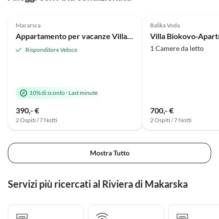
4.8
(4)
5.0
(2)
Macarsca
Baška Voda
Appartamento per vacanze Villa Alma App.2
Villa Biokovo-Apar
1 Camere da letto
Risponditore Veloce
10% di sconto
·
Last minute
390,- €
700,- €
2 Ospiti / 7 Notti
2 Ospiti / 7 Notti
Mostra Tutto
Servizi più ricercati al Riviera di Makarska