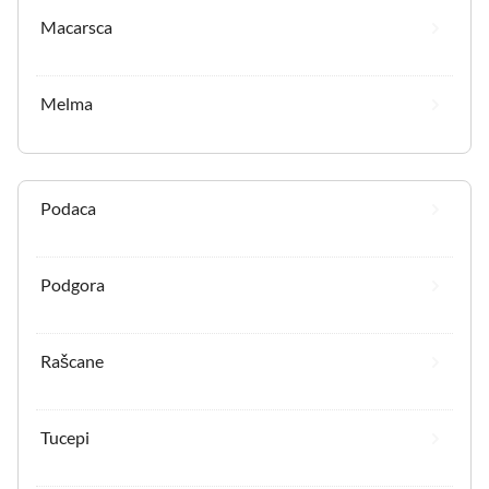
Macarsca
Melma
Podaca
Podgora
Rašcane
Tucepi