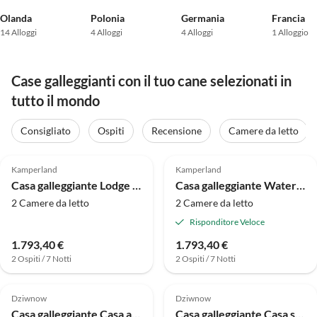
Olanda
Polonia
Germania
Francia
14 Alloggi
4 Alloggi
4 Alloggi
1 Alloggio
Case galleggianti con il tuo cane selezionati in
tutto il mondo
Consigliato
Ospiti
Recensione
Camere da letto
4.0
(41)
4.0
(30)
Kamperland
Kamperland
Casa galleggiante Lodge sull'acqua a Kamperland Veerse Meer
Casa galleggiante Water Lodge Kamperland con Terrazze Vista
2 Camere da letto
2 Camere da letto
Risponditore Veloce
1.793,40 €
1.793,40 €
2 Ospiti / 7 Notti
2 Ospiti / 7 Notti
4.0
(19)
4.0
(19)
Dziwnow
Dziwnow
Casa galleggiante Casa a Dziwnów sul lungomare
Casa galleggiante Casa sull'acqua a Dziwnów vicino spiaggia