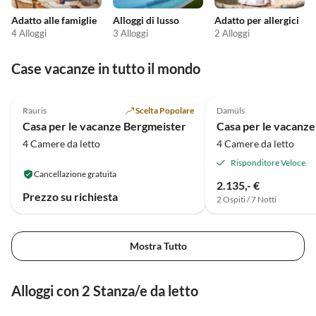
Adatto alle famiglie
Alloggi di lusso
Adatto per allergici
4 Alloggi
3 Alloggi
2 Alloggi
Case vacanze in tutto il mondo
Annuncio in
4.7
(21)
Alto
5.0
(17)
Rauris
Scelta Popolare
Damüls
Casa per le vacanze Bergmeister
Casa per le vacanze
4 Camere da letto
4 Camere da letto
Risponditore Veloce
Cancellazione gratuita
2.135,- €
Prezzo su richiesta
2 Ospiti / 7 Notti
Mostra Tutto
Alloggi con 2 Stanza/e da letto
4.0
(41)
4.0
(30)