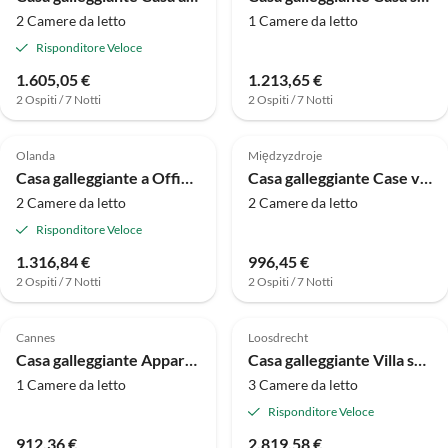
2 Camere da letto
1 Camere da letto
Risponditore Veloce
1.605,05 €
1.213,65 €
2 Ospiti / 7 Notti
2 Ospiti / 7 Notti
3.7
(3)
Olanda
Międzyzdroje
Casa galleggiante a Offingawier con Vista Mare
Casa galleggiante Case vacanze a Międzyzdroje per 4 persone
2 Camere da letto
2 Camere da letto
Risponditore Veloce
1.316,84 €
996,45 €
2 Ospiti / 7 Notti
2 Ospiti / 7 Notti
Cannes
Loosdrecht
Casa galleggiante Appartamento a Mandelieu-la-Napoule con piscina
Casa galleggiante Villa sull'acqua a Loosdrecht con terrazza
1 Camere da letto
3 Camere da letto
Risponditore Veloce
912,36 €
2.819,58 €