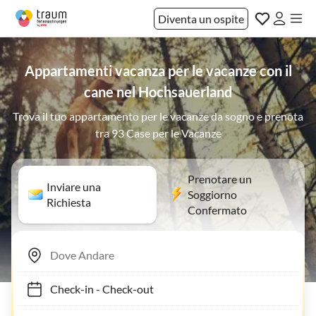
Diventa un ospite
Appartamenti vacanza per le vacanze con il
cane nel Hochsauerland
Trova il tuo appartamento per le vacanze da sogno e prenota
tra 93 Case per le Vacanze
Prenotare un
Inviare una
Soggiorno
Richiesta
Confermato
Check-in
-
Check-out