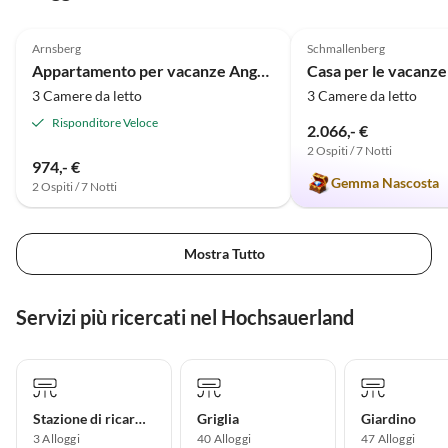
5.0
(10)
5.0
(3)
Arnsberg
Schmallenberg
Appartamento per vacanze Angolo dei Conigli
3 Camere da letto
3 Camere da letto
Risponditore Veloce
2.066,- €
2 Ospiti / 7 Notti
974,- €
Gemma Nascosta
2 Ospiti / 7 Notti
Mostra Tutto
Servizi più ricercati nel Hochsauerland
Stazione di ricarica per auto elettriche
Griglia
Giardino
3 Alloggi
40 Alloggi
47 Alloggi