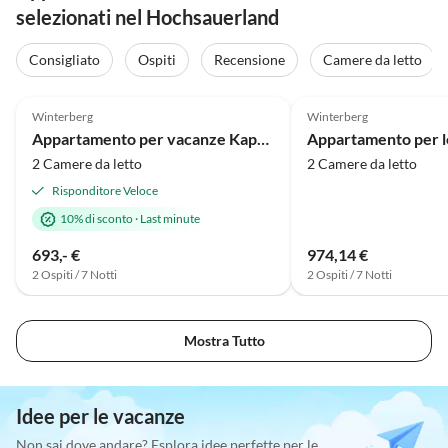
selezionati nel Hochsauerland
Tour
virtuale
Consigliato
Ospiti
Recensione
Camere da letto
Annuncio in
5.0
(6)
Alto
4.0
(5)
Winterberg
Winterberg
Appartamento per vacanze Kappeblick al carosello sciistico
2 Camere da letto
2 Camere da letto
Risponditore Veloce
10% di sconto
·
Last minute
693,- €
974,14 €
2 Ospiti / 7 Notti
2 Ospiti / 7 Notti
Mostra Tutto
Idee per le vacanze
Non sai dove andare? Esplora idee perfette per le