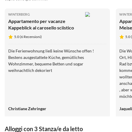
WINTERBERG
WINTE
Appartamento per vacanze
Appar
Kappeblick al carosello sciistico
Meise
5.0 (6 Recensioni)
5.0 
Die Ferienwohnung ließ keine Wünsche offen !
Die Wo
Bestens ausgestattete Küche, gemütliches
Ort, H
Wohnzimmer, bequeme Betten und sogar
Rad bz
weihnachtlich dekoriert
kommen
wollte
anscha
, aber
möchte
muss, i
Christiane Zehringer
Jaquel
man br
haben 
Alloggi con 3 Stanza/e da letto