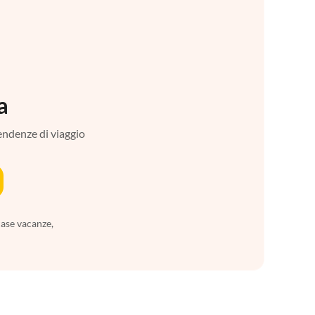
a
tendenze di viaggio
case vacanze,