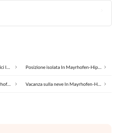
Appartamenti vacanze economici In Mayrhofen-Hippach
Posizione isolata In Mayrhofen-Hippach
Vacanza con il tuo cane In Mayrhofen-Hippach
Vacanza sulla neve In Mayrhofen-Hippach