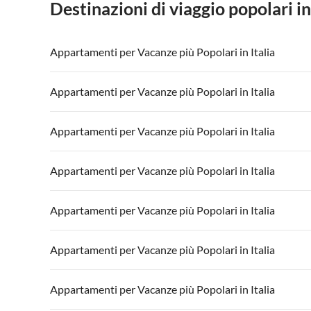
Destinazioni di viaggio popolari in
Appartamenti per Vacanze più Popolari in Italia
Appartamenti per Vacanze in Italia
Appartamenti
Appartamenti per Vacanze più Popolari in Italia
Appartamenti per Vacanze in Lago di Garda
Appartament
Appartamenti per Vacanze in Italia
Appartamenti
Appartamenti per Vacanze più Popolari in Italia
Appartamenti per Vacanze in Lago di Garda
Appartament
Appartamenti per Vacanze in Italia
Appartamenti
Appartamenti per Vacanze più Popolari in Italia
Appartamenti per Vacanze in Lago di Garda
Appartament
Appartamenti per Vacanze in Italia
Appartamenti
Appartamenti per Vacanze più Popolari in Italia
Appartamenti per Vacanze in Lago di Garda
Appartament
Appartamenti per Vacanze in Italia
Appartamenti
Appartamenti per Vacanze più Popolari in Italia
Appartamenti per Vacanze in Lago di Garda
Appartament
Appartamenti per Vacanze in Italia
Appartamenti
Appartamenti per Vacanze più Popolari in Italia