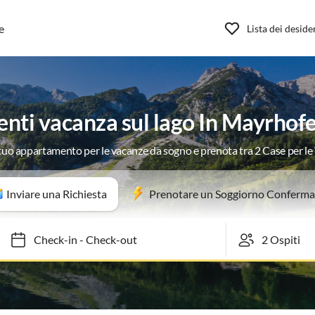
e
Lista dei deside
nti vacanza sul lago In Mayrhof
 tuo appartamento per le vacanze da sogno e prenota tra 2 Case per l
Inviare una Richiesta
Prenotare un Soggiorno Conferma
Check-in
-
Check-out