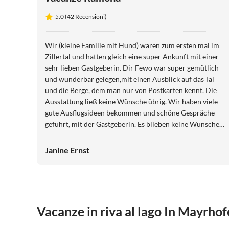
5.0 (42 Recensioni)
Wir (kleine Familie mit Hund) waren zum ersten mal im
Zillertal und hatten gleich eine super Ankunft mit einer
sehr lieben Gastgeberin. Dir Fewo war super gemütlich
und wunderbar gelegen,mit einen Ausblick auf das Tal
und die Berge, dem man nur von Postkarten kennt. Die
Ausstattung ließ keine Wünsche übrig. Wir haben viele
gute Ausflugsideen bekommen und schöne Gespräche
geführt, mit der Gastgeberin. Es blieben keine Wünsche
über. Auch unser Hund wurde lieb empfangen und für
Kinder gibt es Spielsachen und Tischtennisplatte. Wir
Janine Ernst
kommen gerne wieder. Es war alles sehr liebevoll uns
herzlich. LG
Vacanze in riva al lago In Mayrho