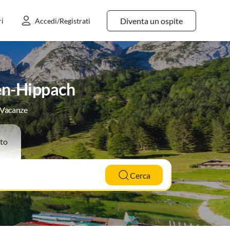
Diventa un ospite
ri
Accedi/Registrati
en-Hippach
e Vacanze
to
Cerca