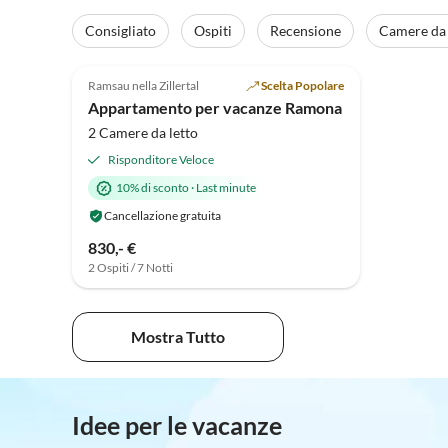
Consigliato
Ospiti
Recensione
Camere da 
5.0
(42)
Ramsau nella Zillertal
Scelta Popolare
Appartamento per vacanze Ramona
2 Camere da letto
Risponditore Veloce
10% di sconto
·
Last minute
Cancellazione gratuita
830,- €
2 Ospiti / 7 Notti
Mostra Tutto
Idee per le vacanze