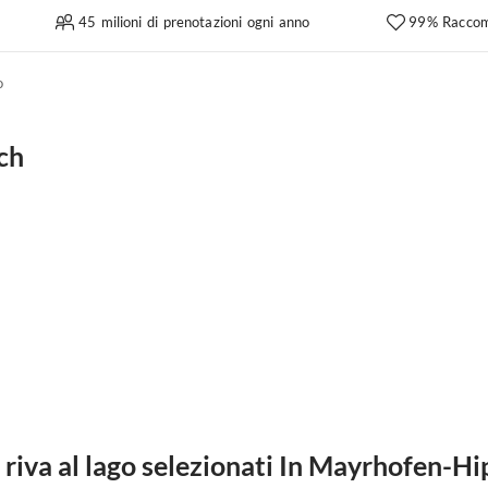
45 milioni di prenotazioni ogni anno
99% Raccom
o
ch
riva al lago selezionati In Mayrhofen-H