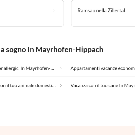
Ramsau nella Zillertal
a da sogno In Mayrhofen-Hippach
Adatto per allergici In Mayrhofen-Hippach
Vacanza con il tuo animale domestico In Mayrhofen-Hippach