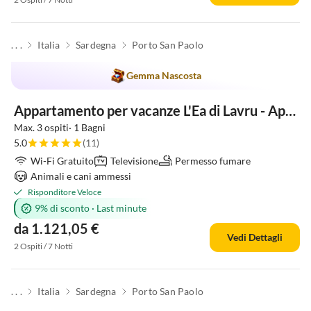
. . .
Italia
Sardegna
Porto San Paolo
Gemma Nascosta
Appartamento per vacanze L'Ea di Lavru - Apt 6
Max. 3 ospiti· 1 Bagni
5.0
(11)
Wi-Fi Gratuito
Televisione
Permesso fumare
Animali e cani ammessi
Risponditore Veloce
9% di sconto
·
Last minute
da 1.121,05 €
Vedi Dettagli
2 Ospiti / 7 Notti
. . .
Italia
Sardegna
Porto San Paolo