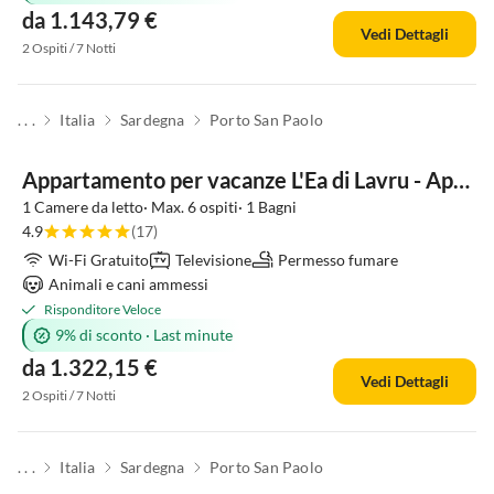
da 1.143,79 €
Vedi Dettagli
2 Ospiti / 7 Notti
. . .
Italia
Sardegna
Porto San Paolo
Appartamento per vacanze L'Ea di Lavru - Apt 2
1 Camere da letto· Max. 6 ospiti· 1 Bagni
4.9
(17)
Wi-Fi Gratuito
Televisione
Permesso fumare
Animali e cani ammessi
Risponditore Veloce
9% di sconto
·
Last minute
da 1.322,15 €
Vedi Dettagli
2 Ospiti / 7 Notti
. . .
Italia
Sardegna
Porto San Paolo