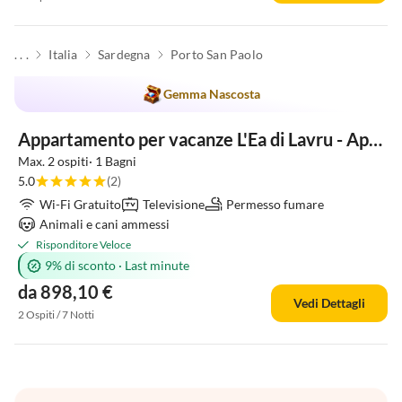
. . .
Italia
Sardegna
Porto San Paolo
Gemma Nascosta
Appartamento per vacanze L'Ea di Lavru - Apt 11
Max. 2 ospiti· 1 Bagni
5.0
(2)
Wi-Fi Gratuito
Televisione
Permesso fumare
Animali e cani ammessi
Risponditore Veloce
9% di sconto
·
Last minute
da 898,10 €
Vedi Dettagli
2 Ospiti / 7 Notti