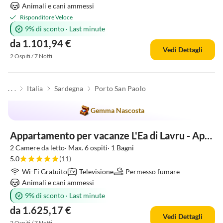
Animali e cani ammessi
Risponditore Veloce
9% di sconto
·
Last minute
da 1.101,94 €
Vedi Dettagli
2 Ospiti / 7 Notti
. . .
Italia
Sardegna
Porto San Paolo
Gemma Nascosta
Appartamento per vacanze L'Ea di Lavru - Apt 3
2 Camere da letto· Max. 6 ospiti· 1 Bagni
5.0
(11)
Wi-Fi Gratuito
Televisione
Permesso fumare
Animali e cani ammessi
9% di sconto
·
Last minute
da 1.625,17 €
Vedi Dettagli
2 Ospiti / 7 Notti