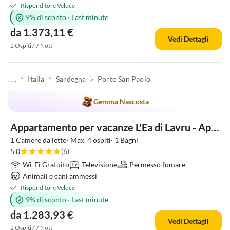
Risponditore Veloce
9% di sconto
·
Last minute
da 1.373,11 €
Vedi Dettagli
2 Ospiti / 7 Notti
. . .
Italia
Sardegna
Porto San Paolo
Gemma Nascosta
Appartamento per vacanze L'Ea di Lavru - Apt 10
1 Camere da letto· Max. 4 ospiti· 1 Bagni
5.0
(6)
Wi-Fi Gratuito
Televisione
Permesso fumare
Animali e cani ammessi
Risponditore Veloce
9% di sconto
·
Last minute
da 1.283,93 €
Vedi Dettagli
2 Ospiti / 7 Notti