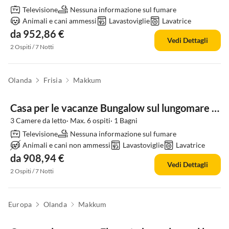
Televisione
Nessuna informazione sul fumare
Animali e cani ammessi
Lavastoviglie
Lavatrice
da 952,86 €
Vedi Dettagli
2 Ospiti / 7 Notti
Olanda
Frisia
Makkum
Casa per le vacanze Bungalow sul lungomare a Makkum con pontile
3 Camere da letto· Max. 6 ospiti· 1 Bagni
Televisione
Nessuna informazione sul fumare
Animali e cani non ammessi
Lavastoviglie
Lavatrice
da 908,94 €
Vedi Dettagli
2 Ospiti / 7 Notti
Europa
Olanda
Makkum