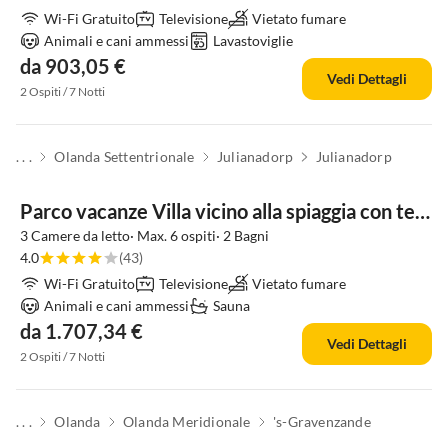
Wi-Fi Gratuito
Televisione
Vietato fumare
Animali e cani ammessi
Lavastoviglie
da 903,05 €
Vedi Dettagli
2 Ospiti / 7 Notti
. . .
Olanda Settentrionale
Julianadorp
Julianadorp
Parco vacanze Villa vicino alla spiaggia con terrazza
3 Camere da letto· Max. 6 ospiti· 2 Bagni
4.0
(43)
Wi-Fi Gratuito
Televisione
Vietato fumare
Animali e cani ammessi
Sauna
da 1.707,34 €
Vedi Dettagli
2 Ospiti / 7 Notti
. . .
Olanda
Olanda Meridionale
's-Gravenzande