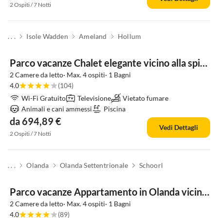
2 Ospiti / 7 Notti
. . .
Isole Wadden
Ameland
Hollum
Parco vacanze Chalet elegante vicino alla spiaggia
2 Camere da letto· Max. 4 ospiti· 1 Bagni
4.0
(104)
Wi-Fi Gratuito
Televisione
Vietato fumare
Animali e cani ammessi
Piscina
da 694,89 €
Vedi Dettagli
2 Ospiti / 7 Notti
. . .
Olanda
Olanda Settentrionale
Schoorl
Parco vacanze Appartamento in Olanda vicino alla costa
2 Camere da letto· Max. 4 ospiti· 1 Bagni
4.0
(89)