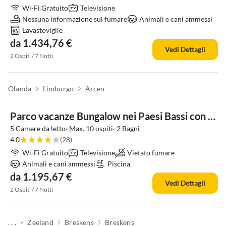
Wi-Fi Gratuito
Televisione
Nessuna informazione sul fumare
Animali e cani ammessi
Lavastoviglie
da 1.434,76 €
Vedi Dettagli
2 Ospiti / 7 Notti
Olanda
Limburgo
Arcen
Parco vacanze Bungalow nei Paesi Bassi con Terrazza
5 Camere da letto· Max. 10 ospiti· 2 Bagni
4.0
(28)
Wi-Fi Gratuito
Televisione
Vietato fumare
Animali e cani ammessi
Piscina
da 1.195,67 €
Vedi Dettagli
2 Ospiti / 7 Notti
. . .
Zeeland
Breskens
Breskens