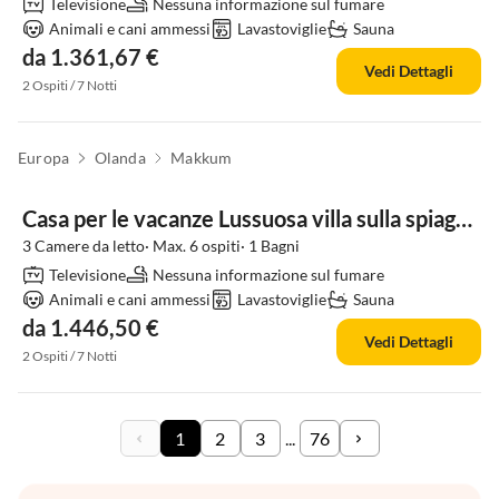
Televisione
Nessuna informazione sul fumare
Animali e cani ammessi
Lavastoviglie
Sauna
da 1.361,67 €
Vedi Dettagli
2 Ospiti / 7 Notti
Europa
Olanda
Makkum
Casa per le vacanze Lussuosa villa sulla spiaggia a Makkum per 6
3 Camere da letto· Max. 6 ospiti· 1 Bagni
Televisione
Nessuna informazione sul fumare
Animali e cani ammessi
Lavastoviglie
Sauna
da 1.446,50 €
Vedi Dettagli
2 Ospiti / 7 Notti
1
2
3
...
76