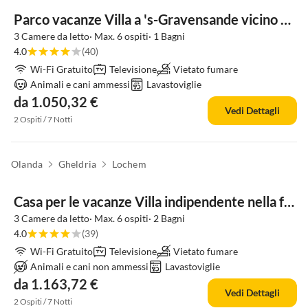
Parco vacanze Villa a 's-Gravensande vicino alla spiaggia
3 Camere da letto· Max. 6 ospiti· 1 Bagni
4.0
(40)
Wi-Fi Gratuito
Televisione
Vietato fumare
Animali e cani ammessi
Lavastoviglie
da 1.050,32 €
Vedi Dettagli
2 Ospiti / 7 Notti
Olanda
Gheldria
Lochem
Casa per le vacanze Villa indipendente nella foresta per 6 persone, ideale o in bicicletta
3 Camere da letto· Max. 6 ospiti· 2 Bagni
4.0
(39)
Wi-Fi Gratuito
Televisione
Vietato fumare
Animali e cani non ammessi
Lavastoviglie
da 1.163,72 €
Vedi Dettagli
2 Ospiti / 7 Notti