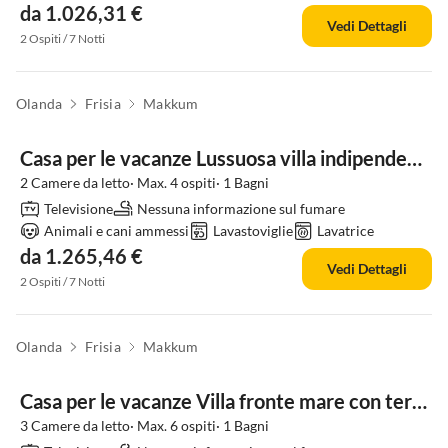
da 1.026,31 €
Vedi Dettagli
2 Ospiti / 7 Notti
Olanda
Frisia
Makkum
Casa per le vacanze Lussuosa villa indipendente vicino alla spiaggia
2 Camere da letto· Max. 4 ospiti· 1 Bagni
Televisione
Nessuna informazione sul fumare
Animali e cani ammessi
Lavastoviglie
Lavatrice
da 1.265,46 €
Vedi Dettagli
2 Ospiti / 7 Notti
Olanda
Frisia
Makkum
Casa per le vacanze Villa fronte mare con terrazza e vista
3 Camere da letto· Max. 6 ospiti· 1 Bagni