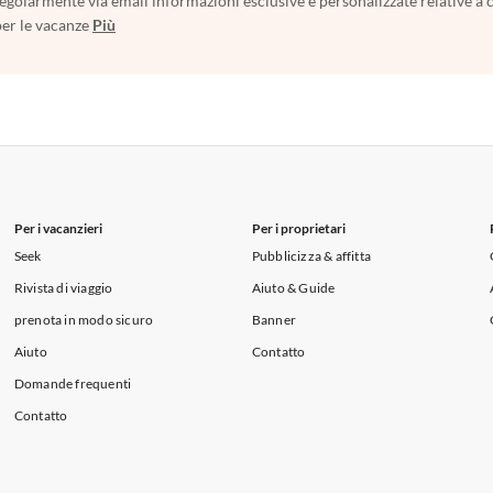
egolarmente via email informazioni esclusive e personalizzate relative a 
per le vacanze
Più
Per i vacanzieri
Per i proprietari
Seek
Pubblicizza & affitta
Rivista di viaggio
Aiuto & Guide
prenota in modo sicuro
Banner
Aiuto
Contatto
Domande frequenti
Contatto