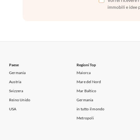
Vorrei ricevere r
immobili e idee 
Paese
Regioni Top
Germania
Maiorca
Austria
Mare del Nord
Svizzera
Mar Baltico
Reino Unido
Germania
USA
in tutto il mondo
Metropoli