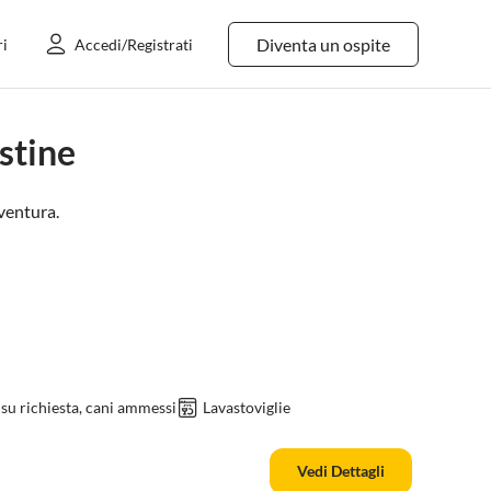
Diventa un ospite
ri
Accedi/Registrati
stine
ventura
.
su richiesta, cani ammessi
Lavastoviglie
Vedi Dettagli