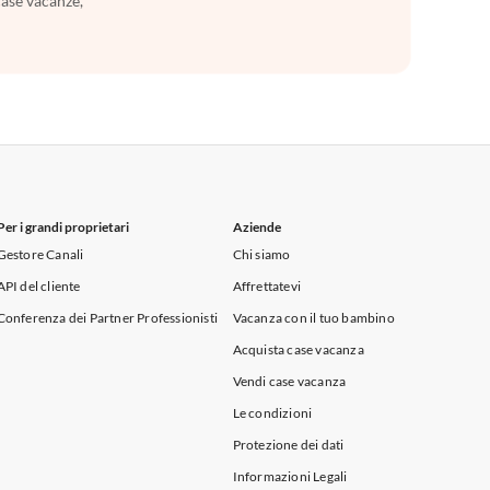
case vacanze,
Per i grandi proprietari
Aziende
Gestore Canali
Chi siamo
API del cliente
Affrettatevi
Conferenza dei Partner Professionisti
Vacanza con il tuo bambino
Acquista case vacanza
Vendi case vacanza
Le condizioni
Protezione dei dati
Informazioni Legali