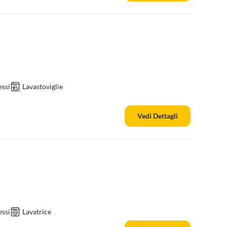
ssi
Lavastoviglie
Vedi Dettagli
ssi
Lavatrice