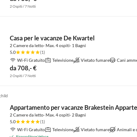
2 Ospiti / 7 Notti
Casa per le vacanze De Kwartel
2 Camere da letto· Max. 4 ospiti· 1 Bagni
5.0
(1)
Wi-Fi Gratuito
Televisione
Vietato fumare
Cani amme
da 708,- €
2 Ospiti / 7 Notti
hild
Appartamento per vacanze Brakestein Appart
2 Camere da letto· Max. 4 ospiti· 2 Bagni
5.0
(1)
Wi-Fi Gratuito
Televisione
Vietato fumare
Animali e
Risponditore Veloce