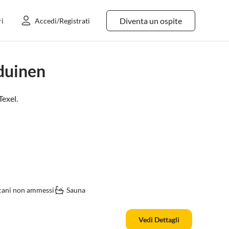
Diventa un ospite
ri
Accedi/Registrati
duinen
Texel
.
 cani non ammessi
Sauna
Vedi Dettagli