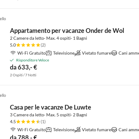
ello
Appartamento per vacanze Onder de Wol
2 Camere da letto· Max. 4 ospiti· 1 Bagni
5.0
(2)
Wi-Fi Gratuito
Televisione
Vietato fumare
Cani amme
Risponditore Veloce
da 633,- €
2 Ospiti / 7 Notti
ello
Casa per le vacanze De Luwte
3 Camere da letto· Max. 5 ospiti· 2 Bagni
4.5
(1)
Wi-Fi Gratuito
Televisione
Vietato fumare
Cani amme
da 788,- €