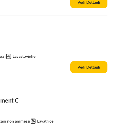
Vedi Dettagli
ssi
Lavastoviglie
Vedi Dettagli
ement C
 cani non ammessi
Lavatrice