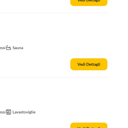
ssi
Sauna
Vedi Dettagli
ssi
Lavastoviglie