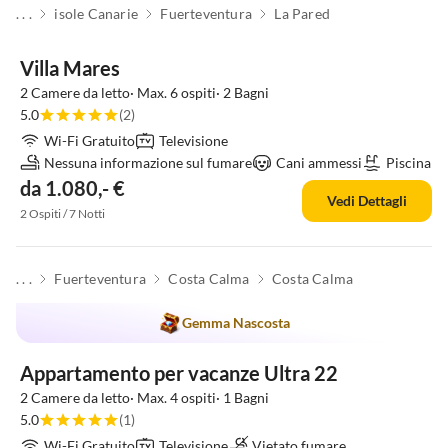
. . .
isole Canarie
Fuerteventura
La Pared
Villa Mares
2 Camere da letto· Max. 6 ospiti· 2 Bagni
5.0
(2)
Wi-Fi Gratuito
Televisione
Nessuna informazione sul fumare
Cani ammessi
Piscina
da 1.080,- €
Vedi Dettagli
2 Ospiti / 7 Notti
. . .
Fuerteventura
Costa Calma
Costa Calma
Gemma Nascosta
Appartamento per vacanze Ultra 22
2 Camere da letto· Max. 4 ospiti· 1 Bagni
5.0
(1)
Wi-Fi Gratuito
Televisione
Vietato fumare