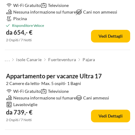
Wi-Fi Gratuito
Televisione
Nessuna informazione sul fumare
Cani non ammessi
Piscina
Risponditore Veloce
da 654,- €
Vedi Dettagli
2 Ospiti / 7 Notti
. . .
isole Canarie
Fuerteventura
Pajara
Appartamento per vacanze Ultra 17
2 Camere da letto· Max. 5 ospiti· 1 Bagni
Wi-Fi Gratuito
Televisione
Nessuna informazione sul fumare
Cani ammessi
Lavastoviglie
da 739,- €
Vedi Dettagli
2 Ospiti / 7 Notti