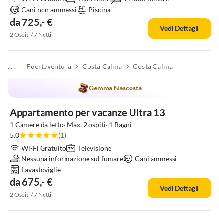
Cani non ammessi
Piscina
da 725,- €
Vedi Dettagli
2 Ospiti / 7 Notti
. . .
Fuerteventura
Costa Calma
Costa Calma
Gemma Nascosta
Appartamento per vacanze Ultra 13
1 Camere da letto· Max. 2 ospiti· 1 Bagni
5.0
(1)
Wi-Fi Gratuito
Televisione
Nessuna informazione sul fumare
Cani ammessi
Lavastoviglie
da 675,- €
Vedi Dettagli
2 Ospiti / 7 Notti