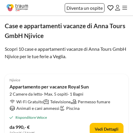
Diventa un ospite
Case e appartamenti vacanze di Anna Tours
GmbH Njivice
Scopri 10 case e appartamenti vacanze di Anna Tours GmbH
Njivice per le tue ferie a
Veglia
.
4.5
(1)
Njivice
Appartamento per vacanze Royal Sun
2 Camere da letto· Max. 5 ospiti· 1 Bagni
Wi-Fi Gratuito
Televisione
Permesso fumare
Animali e cani ammessi
Piscina
Risponditore Veloce
da 990,- €
Vedi Dettagli
2 Ospiti / 7 Notti