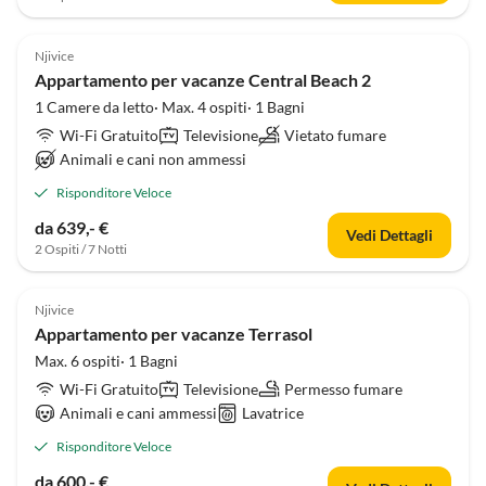
Njivice
Appartamento per vacanze Central Beach 2
1 Camere da letto· Max. 4 ospiti· 1 Bagni
Wi-Fi Gratuito
Televisione
Vietato fumare
Animali e cani non ammessi
Risponditore Veloce
da 639,- €
Vedi Dettagli
2 Ospiti / 7 Notti
Njivice
Appartamento per vacanze Terrasol
Max. 6 ospiti· 1 Bagni
Wi-Fi Gratuito
Televisione
Permesso fumare
Animali e cani ammessi
Lavatrice
Risponditore Veloce
da 600,- €