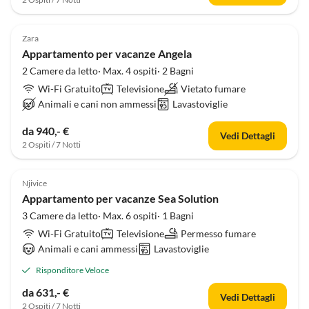
4.8
(1)
Zara
Appartamento per vacanze Angela
2 Camere da letto· Max. 4 ospiti· 2 Bagni
Wi-Fi Gratuito
Televisione
Vietato fumare
Animali e cani non ammessi
Lavastoviglie
da 940,- €
Vedi Dettagli
2 Ospiti / 7 Notti
Njivice
Appartamento per vacanze Sea Solution
3 Camere da letto· Max. 6 ospiti· 1 Bagni
Wi-Fi Gratuito
Televisione
Permesso fumare
Animali e cani ammessi
Lavastoviglie
Risponditore Veloce
da 631,- €
Vedi Dettagli
2 Ospiti / 7 Notti