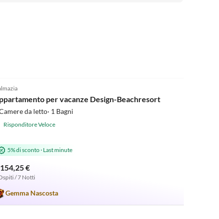
sicher wiederkommen. Vielen Dank an die Familie
Markovik für einen unvergesslichen Aufenthalt.
5.0
(2)
lmazia
ppartamento per vacanze Design-Beachresort
Camere da letto· 1 Bagni
Risponditore Veloce
5% di sconto
·
Last minute
.154,25 €
Ospiti / 7 Notti
Gemma Nascosta