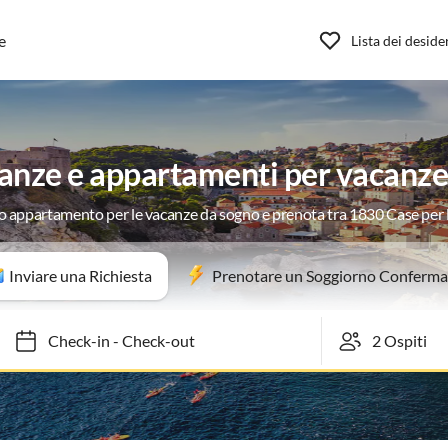
e
Lista dei deside
canze e appartamenti per vacanze
uo appartamento per le vacanze da sogno e prenota tra 1830 Case per
Inviare una Richiesta
Prenotare un Soggiorno Conferma
Check-in
-
Check-out