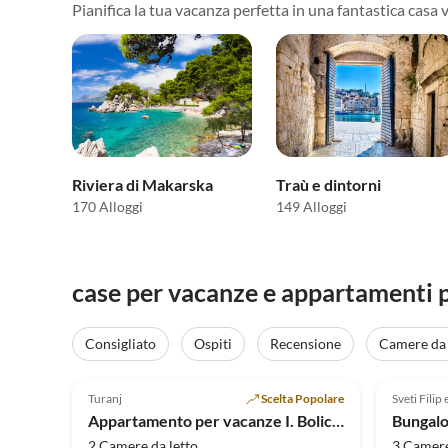
Pianifica la tua vacanza perfetta in una fantastica casa 
Riviera di Makarska
Traù e dintorni
170 Alloggi
149 Alloggi
case per vacanze e appartamenti p
Consigliato
Ospiti
Recensione
Camere da 
Annuncio in
5.0
(47)
Alto
5.0
Turanj
Scelta Popolare
Sveti Filip
Super ospite
Appartamento per vacanze I. Bolic-Turanj
Bungal
2 Camere da letto
3 Camere