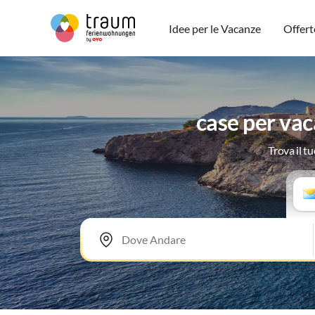
Idee per le Vacanze
Offert
case per va
Trova il t