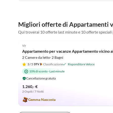
Migliori offerte di Appartamenti 
Qui troverai 10 offerte last minute e 10 offerte special
5.0
(3)
Vir
Appartamento per vacanze Appartamento vicino all
2 Camere da letto· 2 Bagni
3
/ 5
Classificazione
Risponditore Veloce
10% di sconto
·
Last minute
Cancellazione gratuita
1.260,- €
2 Ospiti / 7 Notti
Gemma Nascosta