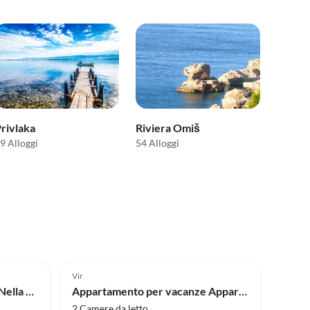
rivlaka
Riviera Omiš
9 Alloggi
54 Alloggi
Annuncio in
Annuncio in
Alto
5.0
(3)
Alto
Vir
Appartamento per vacanze Nella casa sulla spiaggia Iva 2
Appartamento per vacanze Appartamento vicino alla spiaggia
2 Camere da letto