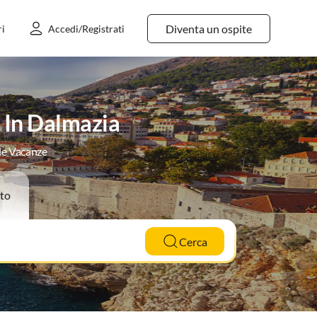
Diventa un ospite
ri
Accedi/Registrati
 In Dalmazia
 le Vacanze
to
Cerca