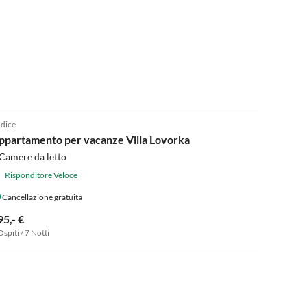
4.9
(8)
dice
ppartamento per vacanze Villa Lovorka
Camere da letto
Risponditore Veloce
Cancellazione gratuita
95,- €
Ospiti / 7 Notti