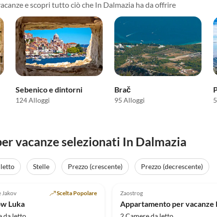
vacanze e scopri tutto ciò che In Dalmazia ha da offrire
Sebenico e dintorni
Brač
P
124 Alloggi
95 Alloggi
5
er vacanze selezionati In Dalmazia
letto
Stelle
Prezzo (crescente)
Prezzo (decrescente)
Annuncio in
(16)
Alto
5.0
(4)
 e Jakov
Scelta Popolare
Zaostrog
ow Luka
 da letto
2 Camere da letto