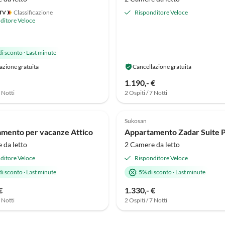
Classificazione
Risponditore Veloce
ditore Veloce
di sconto
·
Last minute
azione gratuita
Cancellazione gratuita
1.190,- €
7 Notti
2 Ospiti / 7 Notti
Annuncio in
(1)
Alto
4.0
(1)
Sukosan
mento per vacanze Attico
Appartamento Zadar Suite 
 da letto
2 Camere da letto
ditore Veloce
Risponditore Veloce
di sconto
·
Last minute
5% di sconto
·
Last minute
€
1.330,- €
7 Notti
2 Ospiti / 7 Notti