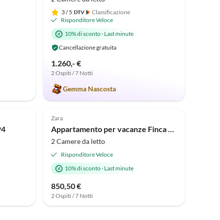
3
/ 5
Classificazione
Risponditore Veloce
10% di sconto
·
Last minute
Cancellazione gratuita
1.260,- €
2 Ospiti / 7 Notti
Gemma Nascosta
Annuncio in
Annuncio in
Alto
Alto
Zara
P4
Appartamento per vacanze Finca Maslenica
2 Camere da letto
Risponditore Veloce
10% di sconto
·
Last minute
850,50 €
2 Ospiti / 7 Notti