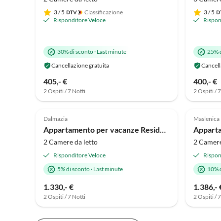
3
/ 5
Classificazione
3
/ 5
Risponditore Veloce
Rispon
30% di sconto
·
Last minute
25% 
Cancellazione gratuita
Cancell
405,- €
400,- €
2 Ospiti / 7 Notti
2 Ospiti / 
Annuncio in
5.0
(1)
Alto
5.0
Dalmazia
Maslenica
Appartamento per vacanze Residence World Miami/Sydney
Apparta
2 Camere da letto
2 Camere
Risponditore Veloce
Rispon
5% di sconto
·
Last minute
10% 
1.330,- €
1.386,- 
2 Ospiti / 7 Notti
2 Ospiti / 