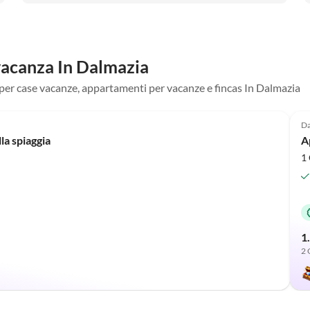
vacanza In Dalmazia
i per case vacanze, appartamenti per vacanze e fincas In Dalmazia
Annuncio in
Alto
Da
a spiaggia
A
1 
1
2 