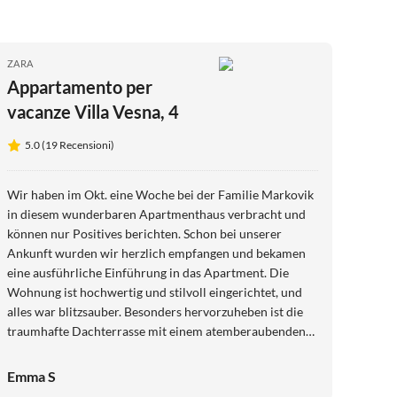
ZARA
Appartamento per
vacanze Villa Vesna, 4
5.0 (19 Recensioni)
Wir haben im Okt. eine Woche bei der Familie Markovik
in diesem wunderbaren Apartmenthaus verbracht und
können nur Positives berichten. Schon bei unserer
Ankunft wurden wir herzlich empfangen und bekamen
eine ausführliche Einführung in das Apartment. Die
Wohnung ist hochwertig und stilvoll eingerichtet, und
alles war blitzsauber. Besonders hervorzuheben ist die
traumhafte Dachterrasse mit einem atemberaubenden
Meerblick und einem Panorama über die ganze Stadt
Zadar, unbeschreiblich schön. Wir können dieses
Emma S
Apartmenthaus nur wärmstens empfehlen und werden