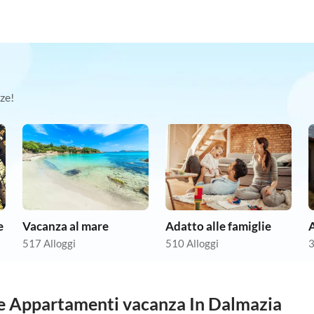
ze!
e
Vacanza al mare
Adatto alle famiglie
517 Alloggi
510 Alloggi
3
tre Appartamenti vacanza In Dalmazia