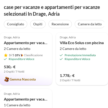
case per vacanze e appartamenti per vacanze
selezionati In Drage, Adria
Consigliato
Ospiti
Recensione
Camere da letto
5.0
(29)
Drage, Adria
Drage, Adria
Appartamento per vacanze Kornaten
Villa Eco Solus con piscina
2 Camere da letto
2 Camere da letto
3
/ 5
Classificazione
Prenotazione Immediata
Risponditore Veloce
Risponditore Veloce
530,- €
2 Ospiti / 7 Notti
1.778,- €
Gemma Nascosta
2 Ospiti / 7 Notti
Drage, Adria
Appartamento per vacanze Dalmacija
1 Camere da letto