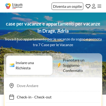
Diventa un ospite
case per vacanze e appartamenti per vacanze
In Drage, Adria
Trova il tuo appartamento per le vacanze da sogno e prenota
tra 7 Case per le Vacanze
Prenotare un
Inviare una
Soggiorno
Richiesta
Confermato
Check-in
-
Check-out