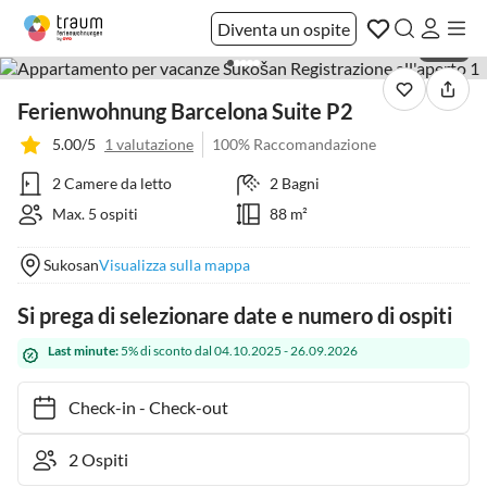
Diventa un ospite
1 / 37
Ferienwohnung Barcelona Suite P2
5.00/5
1 valutazione
100% Raccomandazione
2 Camere da letto
2 Bagni
Max. 5 ospiti
88 m²
Sukosan
Visualizza sulla mappa
Si prega di selezionare date e numero di ospiti
Last minute:
5% di sconto dal 04.10.2025 - 26.09.2026
Check-in
-
Check-out