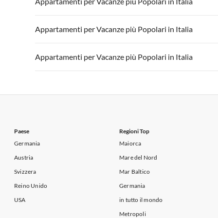
Appartamenti per Vacanze più Popolari in Italia
Appartamenti per Vacanze in Lago di Garda
Appartament
Appartamenti per Vacanze in Italia
Appartamenti
Appartamenti per Vacanze più Popolari in Italia
Appartamenti per Vacanze in Lago di Garda
Appartament
Appartamenti per Vacanze in Italia
Appartamenti
Appartamenti per Vacanze più Popolari in Italia
Appartamenti per Vacanze in Lago di Garda
Appartament
Appartamenti per Vacanze in Italia
Appartamenti
Appartamenti per Vacanze in Lago di Garda
Appartament
Paese
Regioni Top
Germania
Maiorca
Austria
Mare del Nord
Svizzera
Mar Baltico
Reino Unido
Germania
USA
in tutto il mondo
Metropoli