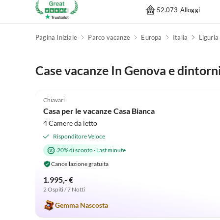
52.073 Alloggi
Pagina Iniziale
Parco vacanze
Europa
Italia
Liguria
Case vacanze In Genova e dintorn
4.9
(12)
Chiavari
Accetta cani
Casa per le vacanze Casa Bianca
4 Camere da letto
Risponditore Veloce
20% di sconto
·
Last minute
Cancellazione gratuita
1.995,- €
2 Ospiti / 7 Notti
Gemma Nascosta