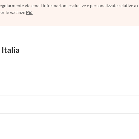
egolarmente via email informazioni esclusive e personalizzate relative a 
per le vacanze
Più
 Italia
 per Vacanze in Liguria
Appartamenti per Vacanze in Lombardia
i per Vacanze in Lago di Como
 per Vacanze in Liguria
Appartamenti per Vacanze in Lombardia
i per Vacanze in Lago di Como
 per Vacanze in Liguria
Appartamenti per Vacanze in Lombardia
i per Vacanze in Lago di Como
 per Vacanze in Liguria
Appartamenti per Vacanze in Lombardia