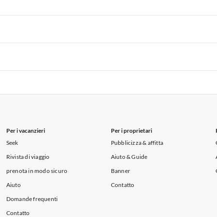
i per Vacanze in Lago di Como
 per Vacanze in Liguria
Appartamenti per Vacanze in Lombardia
i per Vacanze in Lago di Como
 per Vacanze in Liguria
Appartamenti per Vacanze in Lombardia
i per Vacanze in Lago di Como
 per Vacanze in Liguria
Appartamenti per Vacanze in Lombardia
i per Vacanze in Lago di Como
Per i vacanzieri
Per i proprietari
Seek
Pubblicizza & affitta
Rivista di viaggio
Aiuto & Guide
prenota in modo sicuro
Banner
Aiuto
Contatto
Domande frequenti
Contatto