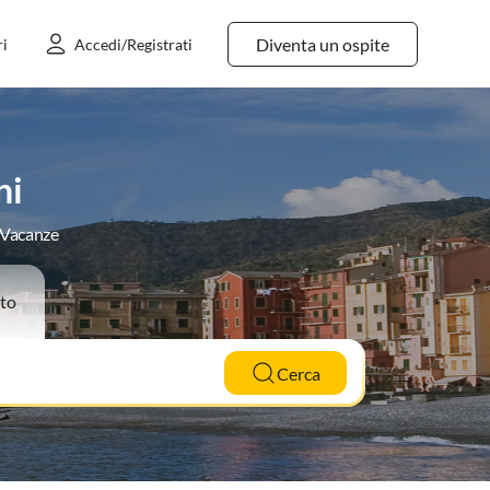
Diventa un ospite
ri
Accedi/Registrati
ni
e Vacanze
to
Cerca