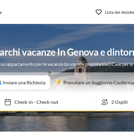
e
Lista dei deside
archi vacanze In Genova e dintor
 tuo appartamento per le vacanze da sogno e prenota tra 0 Case per l
Inviare una Richiesta
Prenotare un Soggiorno Conferma
Check-in
-
Check-out