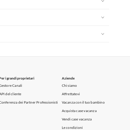
Appartamenti per Vacanze in Sicilia
Appartamenti per Vacanze in Sicilia
Appartamenti per Vacanze in Sicilia
Per i grandi proprietari
Aziende
Gestore Canali
Chi siamo
API del cliente
Affrettatevi
Conferenza dei Partner Professionisti
Vacanza con il tuo bambino
Acquista case vacanza
Vendi case vacanza
Le condizioni