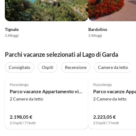
Tignale
Bardolino
2 Alloggi
2 Alloggi
Parchi vacanze selezionati al Lago di Garda
Consigliato
Ospiti
Recensione
Camere da letto
4.0
(24)
4.0
(21)
Pozzolengo
Pozzolengo
Parco vacanze Appartamento vicino al Lago di Garda con piscina
2 Camere da letto
2 Camere da letto
2.198,05 €
2.223,05 €
2 Ospiti / 7 Notti
2 Ospiti / 7 Notti