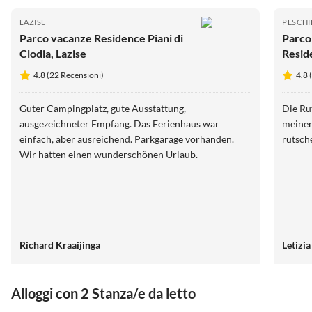
LAZISE
PESCHI
Parco vacanze Residence Piani di
Parco
Clodia, Lazise
Resid
4.8 (22 Recensioni)
4.8 
Guter Campingplatz, gute Ausstattung,
Die Ru
ausgezeichneter Empfang. Das Ferienhaus war
meinen
einfach, aber ausreichend. Parkgarage vorhanden.
rutsch
Wir hatten einen wunderschönen Urlaub.
Richard Kraaijinga
Letizia
Alloggi con 2 Stanza/e da letto