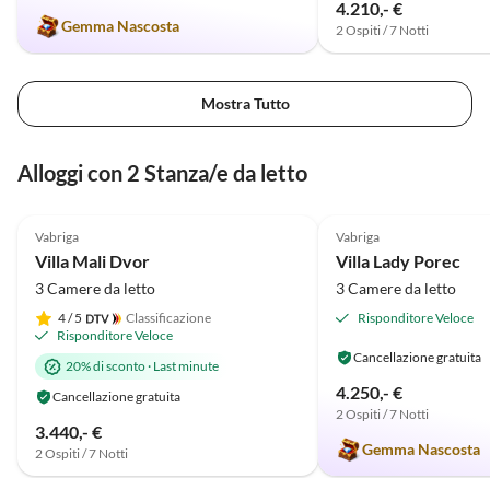
4.210,- €
Gemma Nascosta
2 Ospiti / 7 Notti
Mostra Tutto
Alloggi con 2 Stanza/e da letto
Annuncio in
5.0
(7)
Alto
4.9
(2)
Vabriga
Vabriga
Villa Mali Dvor
Villa Lady Porec
3 Camere da letto
3 Camere da letto
4
/ 5
Classificazione
Risponditore Veloce
Risponditore Veloce
Cancellazione gratuita
20% di sconto
·
Last minute
4.250,- €
Cancellazione gratuita
2 Ospiti / 7 Notti
3.440,- €
Gemma Nascosta
2 Ospiti / 7 Notti