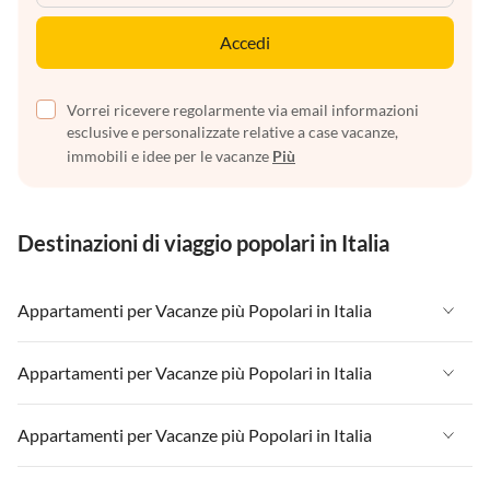
Accedi
Vorrei ricevere regolarmente via email informazioni
esclusive e personalizzate relative a case vacanze,
immobili e idee per le vacanze
Più
Destinazioni di viaggio popolari in Italia
Appartamenti per Vacanze più Popolari in Italia
Appartamenti per Vacanze in Italia
Appartamenti per Vacanze più Popolari in Italia
Appartamenti per Vacanze in Liguria
Appartamenti per Vacanze in Italia
Appartamenti per Vacanze più Popolari in Italia
Appartamenti per Vacanze in Lombardia
Appartamenti per Vacanze in Liguria
Appartamenti per Vacanze in Sicilia