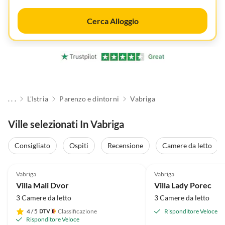
Cerca Alloggio
. . .
L'Istria
Parenzo e dintorni
Vabriga
Ville selezionati In Vabriga
Consigliato
Ospiti
Recensione
Camere da letto
Annuncio in
5.0
(7)
Alto
4.9
(2)
Vabriga
Vabriga
Villa Mali Dvor
Villa Lady Porec
3 Camere da letto
3 Camere da letto
4
/ 5
Classificazione
Risponditore Veloce
Risponditore Veloce