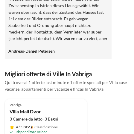
Zwischenstop in Istrien dieses Haus gewählt. Wir
waren überrascht, dass der Zustand des Hauses fast
1:1 dem der Bilder entsprach. Es gab wegen
Sauberkeit und Ordnung überhaupt nichts zu
meckern, der Kontakt zu dem Vermieter war super
(spricht perfekt deutsch). Wir waren nur zu viert, aber
es hätten hier noch weitere Personen mit uns
Andreas-Daniel Petersen
übernachten können. Auch wir als Eltern konnten ein
wenig ausspannen, denn während die Kids den Pool
unsicher machten, sind wir zum Meer spaziert. Der
Weg ist nicht wirklich nennenswert, ist auch
Migliori offerte di Ville In Vabriga
problemlos mit dem ganzen Strandspielzeug usw. zu
Qui troverai 1 offerte last minute e 1 offerte speciali per Villa case
schaffen. Wären wir auf unserem Trip nicht noch
vacanze, appartamenti per vacanze e fincas In Vabriga
weitere Ziele angefahren, hätten wir unseren Urlaub
Annuncio in
5.0
(7)
Alto
hier verlängert!!
Vabriga
Villa Mali Dvor
3 Camere da letto· 3 Bagni
4
/ 5
Classificazione
Risponditore Veloce