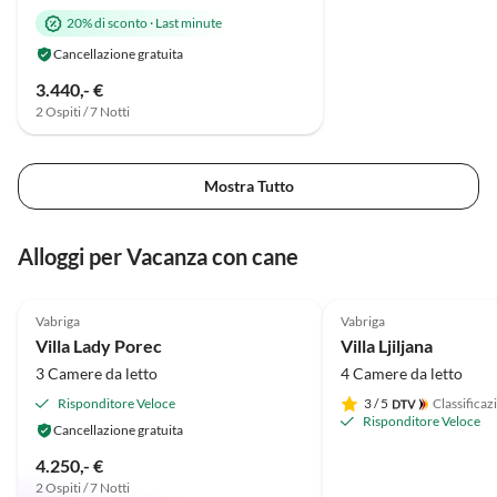
20% di sconto
·
Last minute
Cancellazione gratuita
3.440,- €
2 Ospiti / 7 Notti
Mostra Tutto
Alloggi per Vacanza con cane
4.9
(2)
5.0
(2)
Vabriga
Vabriga
Villa Lady Porec
Villa Ljiljana
3 Camere da letto
4 Camere da letto
Risponditore Veloce
3
/ 5
Classificaz
Risponditore Veloce
Cancellazione gratuita
4.250,- €
2 Ospiti / 7 Notti