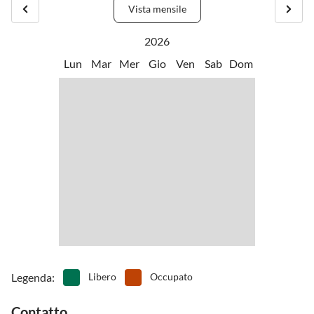
Vista mensile
All'interno di questa baia ci sono strutture ricreative come
ristoranti, caffè, minigolf, noleggio barche e canoe, jet-ski, pedalò,
2026
ping-pong e noleggio biciclette.
Lun
Mar
Mer
Gio
Ven
Sab
Dom
Nell'altra direzione lungo la costa si trova la città di Rab.
Legenda
:
Libero
Occupato
Contatto