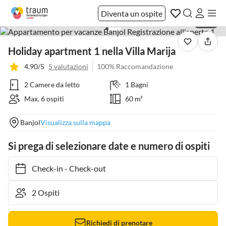
Diventa un ospite
1 / 20
Holiday apartment 1 nella Villa Marija
4.90/5
5 valutazioni
100% Raccomandazione
2 Camere da letto
1 Bagni
Max. 6 ospiti
60 m²
Banjol
Visualizza sulla mappa
Si prega di selezionare date e numero di ospiti
Check-in
-
Check-out
Richiedi di prenotare