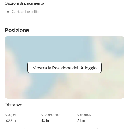
Opzioni di pagamento
•
Carta di credito
Posizione
Mostra la Posizione dell'Alloggio
Distanze
ACQUA
AEROPORTO
AUTOBUS
500 m
80 km
2 km