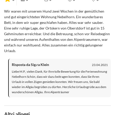
Wir waren mit unserem Hund zwei Wochen in der gemütlichen
und gut eingerichteten Wohnung Nebelhorn. Ein wunderbares
Bett, in dem wir super geschlafen haben. Alles war sehr sauber.
Eine sehr ruhige Lage, der Ortskern von Oberstdorf ist gut in 15
Gehminuten erreichbar. Und die Betreuung, schon vor Reisebeginn
und während unseres Aufenthaltes von den Alpentraeumern, war
einfach nur wohltuend. Alles zusammen ein richtig gelungener
Urlaub.
Risposta da Sig.ra Klein
23.04.2021
Liebe M.P., vielen Dank, für Ihre tolle Bewertung für die Ferienwohnung
Nebelhorn Schön, dass wir dazu beitragen konnten, dass Sie Ihren
Urlaub in vollen Zügen genießen konnten. Wir freuen uns, Sie bald
wieder im Allgäu begrüßen zu dürfen. Herzliche Urlaubsgrüße aus dem
wunderschönen Allgäu. Ihre Alpenträumer
Altri alloggi