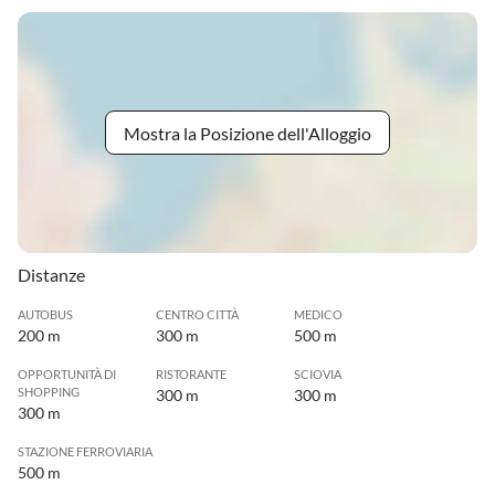
Mostra la Posizione dell'Alloggio
Distanze
AUTOBUS
CENTRO CITTÀ
MEDICO
200 m
300 m
500 m
OPPORTUNITÀ DI
RISTORANTE
SCIOVIA
SHOPPING
300 m
300 m
300 m
STAZIONE FERROVIARIA
500 m