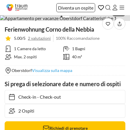
Diventa un ospite
1 / 14
Ferienwohnung Corno della Nebbia
5.00/5
2 valutazioni
100% Raccomandazione
1 Camere da letto
1 Bagni
Max. 2 ospiti
40 m²
Oberstdorf
Visualizza sulla mappa
Si prega di selezionare date e numero di ospiti
Check-in
-
Check-out
Richiedi di prenotare