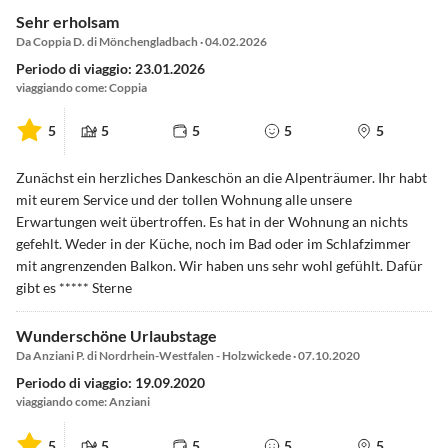
Sehr erholsam
Da Coppia D. di Mönchengladbach · 04.02.2026
Periodo di viaggio: 23.01.2026
viaggiando come: Coppia
5
5
5
5
5
Zunächst ein herzliches Dankeschön an die Alpenträumer. Ihr habt
mit eurem Service und der tollen Wohnung alle unsere
Erwartungen weit übertroffen. Es hat in der Wohnung an nichts
gefehlt. Weder in der Küche, noch im Bad oder im Schlafzimmer
mit angrenzenden Balkon. Wir haben uns sehr wohl gefühlt. Dafür
gibt es ***** Sterne
Wunderschöne Urlaubstage
Da Anziani P. di Nordrhein-Westfalen - Holzwickede · 07.10.2020
Periodo di viaggio: 19.09.2020
viaggiando come: Anziani
5
5
5
5
5