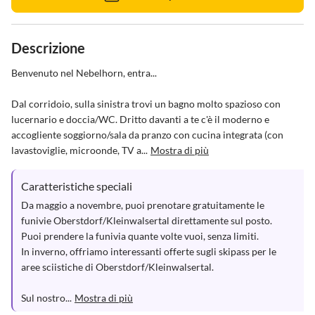
Descrizione
Benvenuto nel Nebelhorn, entra...

Dal corridoio, sulla sinistra trovi un bagno molto spazioso con 
lucernario e doccia/WC. Dritto davanti a te c'è il moderno e 
accogliente soggiorno/sala da pranzo con cucina integrata (con 
lavastoviglie, microonde, TV a...
Mostra di più
Caratteristiche speciali
Da maggio a novembre, puoi prenotare gratuitamente le 
funivie Oberstdorf/Kleinwalsertal direttamente sul posto. 
Puoi prendere la funivia quante volte vuoi, senza limiti. 

In inverno, offriamo interessanti offerte sugli skipass per le 
aree sciistiche di Oberstdorf/Kleinwalsertal.

Sul nostro...
Mostra di più