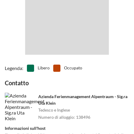
•
Scattatura del ghiaccio
•
Sci alpino
•
Sci di fondo
•
Slittino
•
Snowboard
•
Tennis
•
Terreno di gioco
Legenda
:
Libero
Occupato
Contatto
Azienda Ferienmanagement Alpentraum - Sig.ra
Uta Klein
Tedesco e Inglese
Numero di alloggio
:
138496
Informazioni sull'host