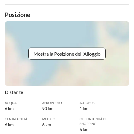
Posizione
Mostra la Posizione dell'Alloggio
Distanze
ACQUA
AEROPORTO
AUTOBUS
6 km
90 km
1 km
CENTRO CITTÀ
MEDICO
OPPORTUNITÀ DI
SHOPPING
6 km
6 km
6 km