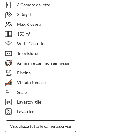
3 Camere da letto
3 Bagni
Max. 6 ospiti
150 m²
Wi-Fi Gratuito
Televisione
Animali e cani non ammessi
Piscina
Vietato fumare
Scale
Lavastoviglie
Lavatrice
Visualizza tutte le camere/servizi