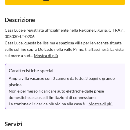
Descrizione
Casa Luce è registrata ufficialmente nella Regione Liguria, CITRA n. 
008030-LT-0206

Casa Luce, questa bellissima e spaziosa villa per le vacanze situata 
sulle colline sopra Dolcedo nella valle Prino, ti affascinerà. La vista 
sul mare a sud...
Mostra di più
Caratteristiche speciali
Ampia villa vacanze con 3 camere da letto, 3 bagni e grande 
piscina.

Non è permesso ricaricare auto elettriche dalle prese 
domestiche a causa di limitazioni di connessione. 

La stazione di ricarica più vicina alla casa è...
Mostra di più
Servizi