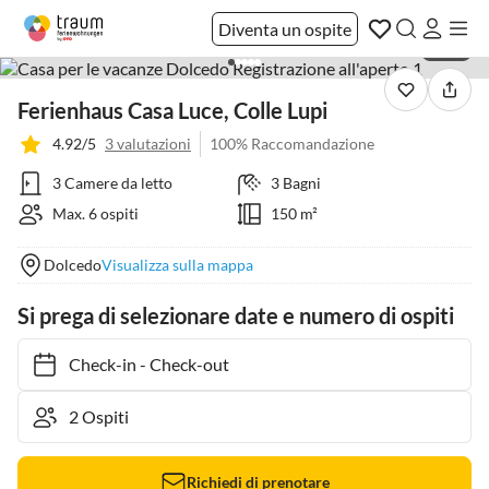
Diventa un ospite
1 / 41
Ferienhaus Casa Luce, Colle Lupi
4.92/5
3 valutazioni
100% Raccomandazione
3 Camere da letto
3 Bagni
Max. 6 ospiti
150 m²
Dolcedo
Visualizza sulla mappa
Si prega di selezionare date e numero di ospiti
Check-in
-
Check-out
Richiedi di prenotare