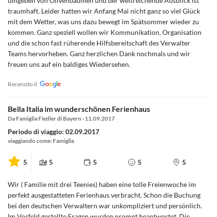
umgeben von Olivenbäumen und der weitreichende Ausblick ist
traumhaft. Leider hatten wir Anfang Mai nicht ganz so viel Glück
mit dem Wetter, was uns dazu bewegt im Spätsommer wieder zu
kommen. Ganz speziell wollen wir Kommunikation, Organisation
und die schon fast rüherende Hilfsbereitschaft des Verwalter
Teams hervorheben. Ganz herzlichen Dank nochmals und wir
freuen uns auf ein baldiges Wiedersehen.
Recensito il
Bella Italia im wunderschönen Ferienhaus
Da Famiglia Fiedler di Bayern · 11.09.2017
Periodo di viaggio: 02.09.2017
viaggiando come: Famiglia
5
5
5
5
5
Wir ( Familie mit drei Teenies) haben eine tolle Freienwoche im
perfekt ausgestatteten Ferienhaus verbracht. Schon die Buchung
bei den deutschen Verwaltern war unkompliziert und persönlich.
Im Vorfeld gestellte Fragen wurden prompt beantwortet. Die