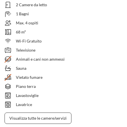
2 Camere da letto
1 Bagni
Max. 4 ospiti
68 m²
Wi-Fi Gratuito
Televisione
Animali e cani non ammessi
Sauna
Vietato fumare
Piano terra
Lavastoviglie
Lavatrice
Visualizza tutte le camere/servizi