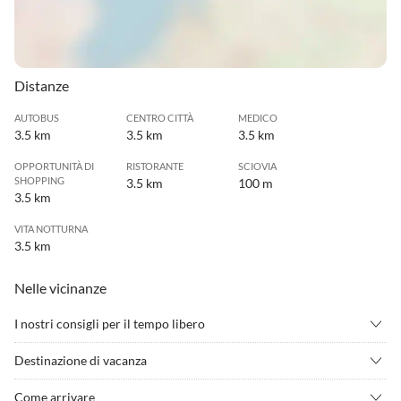
Distanze
AUTOBUS
CENTRO CITTÀ
MEDICO
3.5 km
3.5 km
3.5 km
OPPORTUNITÀ DI
RISTORANTE
SCIOVIA
SHOPPING
3.5 km
100 m
3.5 km
VITA NOTTURNA
3.5 km
Nelle vicinanze
I nostri consigli per il tempo libero
•
Caratteristiche turistiche
•
Escursioni in montagna
Destinazione di vacanza
•
Giri in carrozza
•
Scalata
La casa si trova direttamente sulla pista da sci in uno dei piÃ¹ bei
•
Scattatura del ghiaccio
•
Sci alpino
Come arrivare