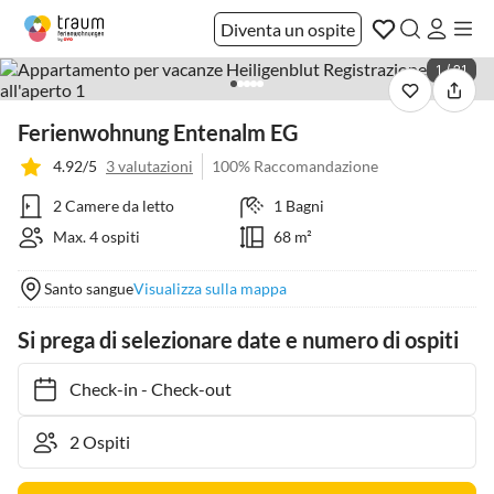
Diventa un ospite
1 / 21
Ferienwohnung Entenalm EG
4.92/5
3 valutazioni
100% Raccomandazione
2 Camere da letto
1 Bagni
Max. 4 ospiti
68 m²
Santo sangue
Visualizza sulla mappa
Si prega di selezionare date e numero di ospiti
Check-in
-
Check-out