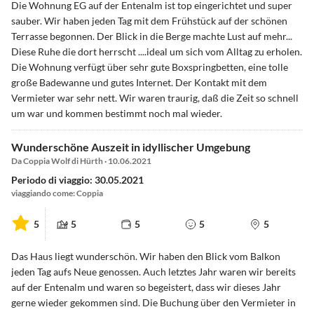
Die Wohnung EG auf der Entenalm ist top eingerichtet und super
sauber. Wir haben jeden Tag mit dem Frühstück auf der schönen
Terrasse begonnen. Der Blick in die Berge machte Lust auf mehr...
Diese Ruhe die dort herrscht ....ideal um sich vom Alltag zu erholen.
Die Wohnung verfügt über sehr gute Boxspringbetten, eine tolle
große Badewanne und gutes Internet. Der Kontakt mit dem
Vermieter war sehr nett. Wir waren traurig, daß die Zeit so schnell
um war und kommen bestimmt noch mal wieder.
Wunderschöne Auszeit in idyllischer Umgebung
Da Coppia Wolf di Hürth · 10.06.2021
Periodo di viaggio: 30.05.2021
viaggiando come: Coppia
5
5
5
5
5
Das Haus liegt wunderschön. Wir haben den Blick vom Balkon
jeden Tag aufs Neue genossen. Auch letztes Jahr waren wir bereits
auf der Entenalm und waren so begeistert, dass wir dieses Jahr
gerne wieder gekommen sind. Die Buchung über den Vermieter in