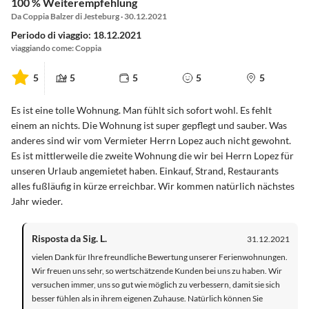
100 % Weiterempfehlung
Da Coppia Balzer di Jesteburg · 30.12.2021
Periodo di viaggio: 18.12.2021
viaggiando come: Coppia
5
5
5
5
5
Es ist eine tolle Wohnung. Man fühlt sich sofort wohl. Es fehlt
einem an nichts. Die Wohnung ist super gepflegt und sauber. Was
anderes sind wir vom Vermieter Herrn Lopez auch nicht gewohnt.
Es ist mittlerweile die zweite Wohnung die wir bei Herrn Lopez für
unseren Urlaub angemietet haben. Einkauf, Strand, Restaurants
alles fußläufig in kürze erreichbar. Wir kommen natürlich nächstes
Jahr wieder.
Risposta da Sig. L.
31.12.2021
vielen Dank für Ihre freundliche Bewertung unserer Ferienwohnungen.
Wir freuen uns sehr, so wertschätzende Kunden bei uns zu haben. Wir
versuchen immer, uns so gut wie möglich zu verbessern, damit sie sich
besser fühlen als in ihrem eigenen Zuhause. Natürlich können Sie