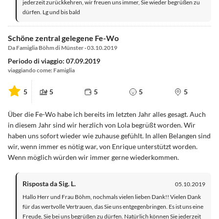
jederzeit zurückkehren, wir freuen uns immer, Sie wieder begrüßen zu
dürfen. Lg und bis bald
Schöne zentral gelegene Fe-Wo
Da Famiglia Böhm di Münster · 03.10.2019
Periodo di viaggio: 07.09.2019
viaggiando come: Famiglia
5
5
5
5
5
Über die Fe-Wo habe ich bereits im letzten Jahr alles gesagt. Auch
in diesem Jahr sind wir herzlich von Lola begrüßt worden. Wir
haben uns sofort wieder wie zuhause gefühlt. In allen Belangen sind
wir, wenn immer es nötig war, von Enrique unterstützt worden.
Wenn möglich würden wir immer gerne wiederkommen.
Risposta da Sig. L.
05.10.2019
Hallo Herr und Frau Böhm, nochmals vielen lieben Dank!! Vielen Dank
für das wertvolle Vertrauen, das Sie uns entgegenbringen. Es ist uns eine
Freude, Sie bei uns begrüßen zu dürfen. Natürlich können Sie jederzeit