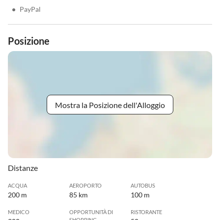
•
PayPal
Posizione
Mostra la Posizione dell'Alloggio
Distanze
ACQUA
AEROPORTO
AUTOBUS
200 m
85 km
100 m
MEDICO
OPPORTUNITÀ DI
RISTORANTE
SHOPPING