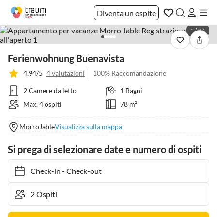
Diventa un ospite
1 / 24
Ferienwohnung Buenavista
4.94/5
4 valutazioni
100% Raccomandazione
2 Camere da letto
1 Bagni
Max. 4 ospiti
78 m²
MorroJable
Visualizza sulla mappa
Si prega di selezionare date e numero di ospiti
Check-in
-
Check-out