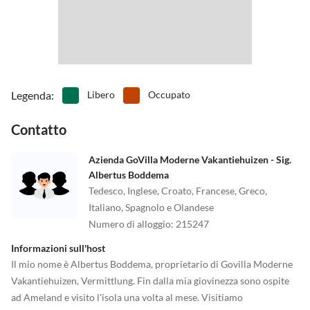
•
Terreno di gioco
•
Vita notturna
•
Wakeboard
•
Windsurf
Legenda
:
Libero
Occupato
Contatto
Azienda GoVilla Moderne Vakantiehuizen - Sig.
Albertus Boddema
Tedesco, Inglese, Croato, Francese, Greco,
Italiano, Spagnolo e Olandese
Numero di alloggio
:
215247
Informazioni sull'host
Il mio nome è Albertus Boddema, proprietario di Govilla Moderne
Vakantiehuizen, Vermittlung. Fin dalla mia giovinezza sono ospite
ad Ameland e visito l'isola una volta al mese. Visitiamo