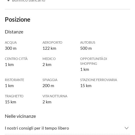
Posizione
Distanze
ACQUA
AEROPORTO
AUTOBUS
300 m
122 km
500 m
CENTRO CITTÀ
MEDICO
OPPORTUNITÀ DI
SHOPPING
1 km
2 km
1 km
RISTORANTE
SPIAGGIA
STAZIONE FERROVIARIA
1 km
200 m
15 km
TRAGHETTO
VITA NOTTURNA
15 km
2 km
Nelle vicinanze
I nostri consigli per il tempo libero