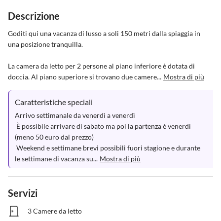
Descrizione
Goditi qui una vacanza di lusso a soli 150 metri dalla spiaggia in 
una posizione tranquilla.

La camera da letto per 2 persone al piano inferiore è dotata di 
doccia. Al piano superiore si trovano due camere...
Mostra di più
Caratteristiche speciali
Arrivo settimanale da venerdì a venerdì

 È possibile arrivare di sabato ma poi la partenza è venerdì 
(meno 50 euro dal prezzo)

 Weekend e settimane brevi possibili fuori stagione e durante 
le settimane di vacanza su...
Mostra di più
Servizi
3 Camere da letto