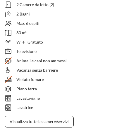
2 Camere da letto (2)
2 Bagni
Max. 6 ospiti
80 m²
Wi-Fi Gratuito
Televisione
Animali e cani non ammessi
Vacanza senza barriere
Vietato fumare
Piano terra
Lavastoviglie
Lavatrice
Visualizza tutte le camere/servizi