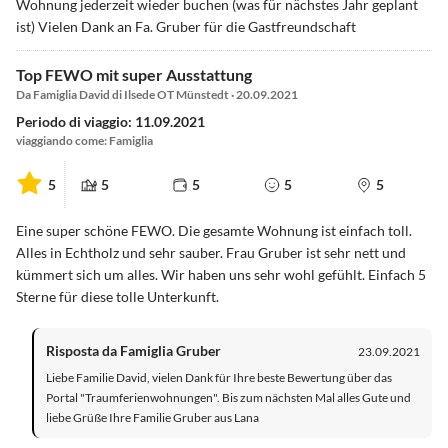
Wohnung jederzeit wieder buchen (was für nächstes Jahr geplant
ist) Vielen Dank an Fa. Gruber für die Gastfreundschaft
Top FEWO mit super Ausstattung
Da Famiglia David di Ilsede OT Münstedt · 20.09.2021
Periodo di viaggio: 11.09.2021
viaggiando come: Famiglia
5
5
5
5
5
Eine super schöne FEWO. Die gesamte Wohnung ist einfach toll.
Alles in Echtholz und sehr sauber. Frau Gruber ist sehr nett und
kümmert sich um alles. Wir haben uns sehr wohl gefühlt. Einfach 5
Sterne für diese tolle Unterkunft.
Risposta da Famiglia Gruber
23.09.2021
Liebe Familie David, vielen Dank für Ihre beste Bewertung über das
Portal "Traumferienwohnungen". Bis zum nächsten Mal alles Gute und
liebe Grüße Ihre Familie Gruber aus Lana