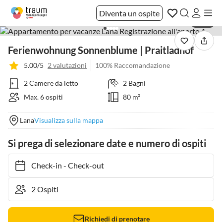
Diventa un ospite
1 / 16
Ferienwohnung Sonnenblume | Praitladhof
5.00/5
2 valutazioni
100% Raccomandazione
2 Camere da letto
2 Bagni
Max. 6 ospiti
80 m²
Lana
Visualizza sulla mappa
Si prega di selezionare date e numero di ospiti
Check-in
-
Check-out
Richiedi di prenotare