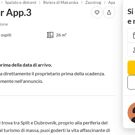
Spalato e dintorni
Riviera di Makarska
Zaostrog
Apartment Cas
r App.3
Si
e 
ione
 ospiti
26 m²
prima della data di arrivo.
a direttamente il proprietario prima della scadenza.
tamente nell'annuncio.
trova tra Split e Dubrovnik, proprio alla periferia del 
l turismo di massa, puoi goderti la vita affascinante di 