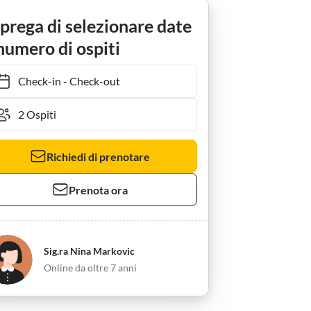
a-Viter App.3
 prega di selezionare date
numero di ospiti
Check-in
-
Check-out
Richiedi di prenotare
Prenota ora
Sig.ra Nina Markovic
Online da oltre 7 anni