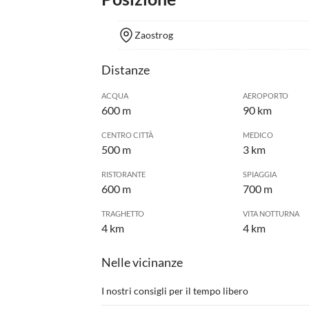
Zaostrog
Distanze
ACQUA
AEROPORTO
600 m
90 km
CENTRO CITTÀ
MEDICO
500 m
3 km
RISTORANTE
SPIAGGIA
600 m
700 m
TRAGHETTO
VITA NOTTURNA
4 km
4 km
Nelle vicinanze
I nostri consigli per il tempo libero