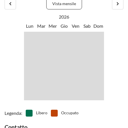
•
Nuotare
•
Osservare gli uccelli
Vista mensile
Altri luoghi di interesse nelle vicinanze includono Sanremo,
•
Osservazione delle balene
•
Snorkeling
Monaco, Nizza e la Costa Azzurra. Ci sono numerose possibilitÃ di
•
Sport acquatici
•
Terreno di gioco
2026
attivitÃ sportive, come escursioni a piedi, ciclismo lungo la costa,
•
Tuffo
•
Vai in pedalò
Lun
Mar
Mer
Gio
Ven
Sab
Dom
mountain biking e sport acquatici.
•
Windsurf
Legenda
:
Libero
Occupato
Contatto