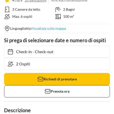
4.72/5
10 valutazioni
90% Raccomandazione
3 Camere da letto
2 Bagni
Max. 6 ospiti
100 m²
Lingueglietta
Visualizza sulla mappa
Si prega di selezionare date e numero di ospiti
Check-in
-
Check-out
Richiedi di prenotare
Prenota ora
Descrizione