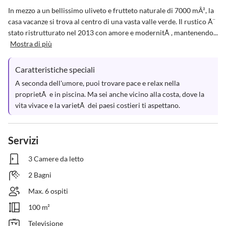
In mezzo a un bellissimo uliveto e frutteto naturale di 7000 mÂ², la 
casa vacanze si trova al centro di una vasta valle verde. Il rustico Ã¨ 
stato ristrutturato nel 2013 con amore e modernitÃ , mantenendo...
Mostra di più
Caratteristiche speciali
A seconda dell'umore, puoi trovare pace e relax nella 
proprietÃ  e in piscina. Ma sei anche vicino alla costa, dove la 
vita vivace e la varietÃ  dei paesi costieri ti aspettano.
Servizi
3 Camere da letto
2 Bagni
Max. 6 ospiti
100 m²
Televisione