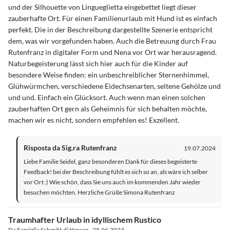
und der Silhouette von Lingueglietta eingebettet liegt dieser
zauberhafte Ort. Für einen Familienurlaub mit Hund ist es einfach
perfekt. Die in der Beschreibung dargestellte Szenerie entspricht
dem, was wir vorgefunden haben. Auch die Betreuung durch Frau
Rutenfranz in digitaler Form und Nena vor Ort war herausragend.
Naturbegeisterung lässt sich hier auch für die Kinder auf
besondere Weise finden: ein unbeschreiblicher Sternenhimmel,
Glühwürmchen, verschiedene Eidechsenarten, seltene Gehölze und
und und. Einfach ein Glücksort. Auch wenn man einen solchen
zauberhaften Ort gern als Geheimnis für sich behalten möchte,
machen wir es nicht, sondern empfehlen es! Exzellent.
Risposta da Sig.ra Rutenfranz
19.07.2024
Liebe Familie Seidel, ganz besonderen Dank für dieses begeisterte
Feedback! bei der Beschreibung fühlt es sich so an, als wäre ich selber
vor Ort :) Wie schön, dass Sie uns auch im kommenden Jahr wieder
besuchen möchten. Herzliche Grüße Simona Rutenfranz
Traumhafter Urlaub in idyllischem Rustico
Da Famiglia Schmitt di Hessen · 25.06.2024