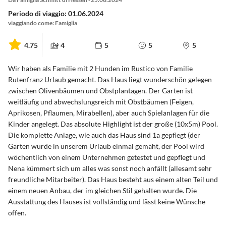
Periodo di viaggio: 01.06.2024
viaggiando come: Famiglia
4.75
4
5
5
5
Wir haben als Familie mit 2 Hunden im Rustico von Familie
Rutenfranz Urlaub gemacht. Das Haus liegt wunderschön gelegen
zwischen Olivenbäumen und Obstplantagen. Der Garten ist
weitläufig und abwechslungsreich mit Obstbäumen (Feigen,
Aprikosen, Pflaumen, Mirabellen), aber auch Spielanlagen für die
Kinder angelegt. Das absolute Highlight ist der große (10x5m) Pool.
Die komplette Anlage, wie auch das Haus sind 1a gepflegt (der
Garten wurde in unserem Urlaub einmal gemäht, der Pool wird
wöchentlich von einem Unternehmen getestet und gepflegt und
Nena kümmert sich um alles was sonst noch anfällt (allesamt sehr
freundliche Mitarbeiter). Das Haus besteht aus einem alten Teil und
einem neuen Anbau, der im gleichen Stil gehalten wurde. Die
Ausstattung des Hauses ist vollständig und lässt keine Wünsche
offen.