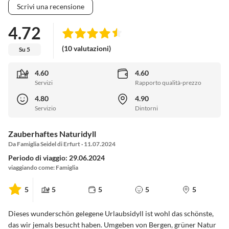
Scrivi una recensione
4.72
(10 valutazioni)
Su 5
4.60
4.60
Servizi
Rapporto qualità-prezzo
4.80
4.90
Servizio
Dintorni
Zauberhaftes Naturidyll
Da Famiglia Seidel di Erfurt · 11.07.2024
Periodo di viaggio: 29.06.2024
viaggiando come: Famiglia
5
5
5
5
5
Dieses wunderschön gelegene Urlaubsidyll ist wohl das schönste,
das wir jemals besucht haben. Umgeben von Bergen, grüner Natur