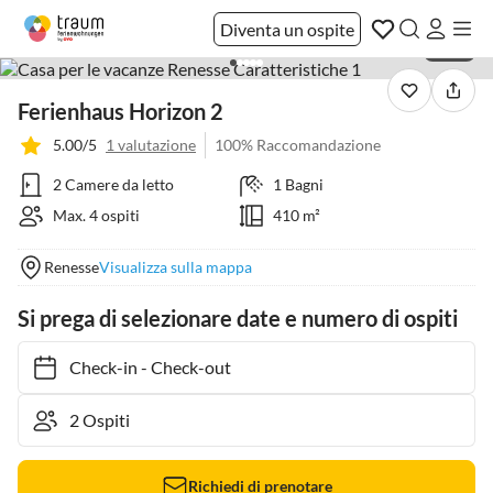
Diventa un ospite
1 / 26
Ferienhaus Horizon 2
5.00/5
1 valutazione
100% Raccomandazione
2 Camere da letto
1 Bagni
Max. 4 ospiti
410 m²
Renesse
Visualizza sulla mappa
Si prega di selezionare date e numero di ospiti
Check-in
-
Check-out
Richiedi di prenotare