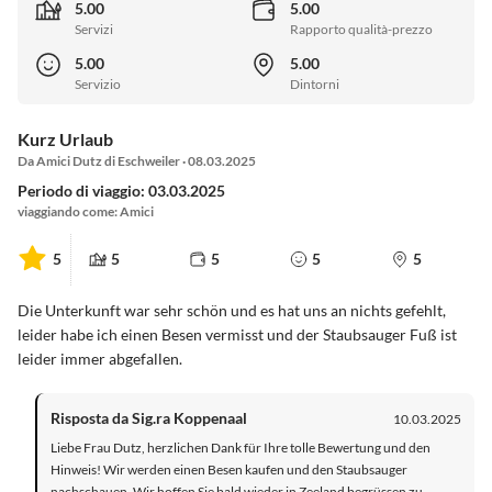
5.00
5.00
Servizi
Rapporto qualità-prezzo
5.00
5.00
Servizio
Dintorni
Kurz Urlaub
Da Amici Dutz di Eschweiler · 08.03.2025
Periodo di viaggio: 03.03.2025
viaggiando come: Amici
5
5
5
5
5
Die Unterkunft war sehr schön und es hat uns an nichts gefehlt,
leider habe ich einen Besen vermisst und der Staubsauger Fuß ist
leider immer abgefallen.
Risposta da Sig.ra Koppenaal
10.03.2025
Liebe Frau Dutz, herzlichen Dank für Ihre tolle Bewertung und den
Hinweis! Wir werden einen Besen kaufen und den Staubsauger
nachschauen. Wir hoffen Sie bald wieder in Zeeland begrüssen zu