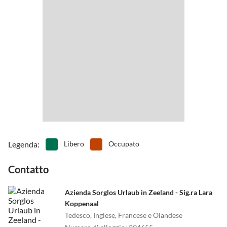
Fai anche un'escursione a Zierikzee o Burgh-Haamstede!
•
Karting
•
Kitesurf
•
Mini golf
•
Musei
•
Navigazione
•
Noleggio biciclette
•
Nuotare
•
Osservare gli uccelli
•
Passeggiata
•
Pattinare
•
Pesca
•
Pista da bowling/bowling
•
Sci d'acqua
•
Sci d'acqua
•
Snorkeling
•
Sport acquatici
•
Tennis
•
Terreno di gioco
•
Tuffo
•
Vita notturna
•
Wakeboard
•
Windsurf
Legenda
:
Libero
Occupato
Contatto
Azienda Sorglos Urlaub in Zeeland - Sig.ra Lara
Koppenaal
Tedesco, Inglese, Francese e Olandese