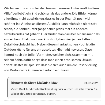
Wir haben uns schon bei der Auswahl unserer Unterkunft in diese
Villa "verliebt", ein Bild schöner als das andere. Die Bilder können
allerdings nicht ausdrücken, dass es in der Realität noch viel
schöner ist. Alleine an diesem Ausblick kann mich sich nicht satt
sehen, die Sonnenuntergänge haben jedes Mal ein anderes
bezauberndes rot gehabt. Hier findet man darüber hinaus mehr als
ausreichend Platz, man merkt so fort, dass hier jemand alles im
Detail durchdacht hat. Neben diesem fantastischen Pool ist die
Outdoorküche für uns ein absolutes Highlight gewesen. Dazu
kommt noch ein toller Vermieter, welcher sich zusammen mit
seinem Sohn, dafür sorgt, dass man einen erholsamen Urlaub
erlebt. Bestes Beispiel ist, dass sie sich auch um die Reservierung
von Restaurants kümmern. Einfach ein Traum
Risposta da Sig.ra MaDuHoliday
01.06.2025
Vielen Dank für die tolle Rückmeldung. Wir würden uns sehr freuen, Sie
wieder als Gäste begrüßen zu dürfen.