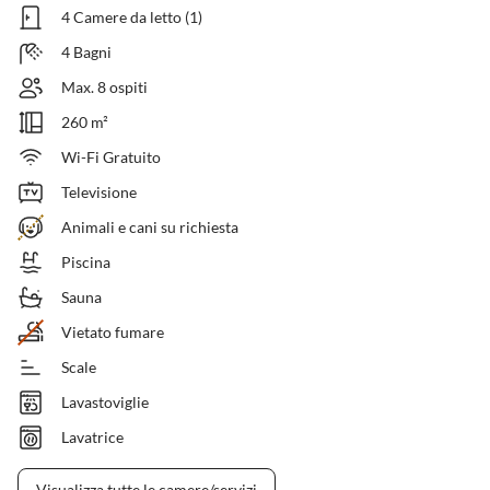
4 Camere da letto (1)
4 Bagni
Max. 8 ospiti
260 m²
Wi-Fi Gratuito
Televisione
Animali e cani su richiesta
Piscina
Sauna
Vietato fumare
Scale
Lavastoviglie
Lavatrice
Visualizza tutte le camere/servizi