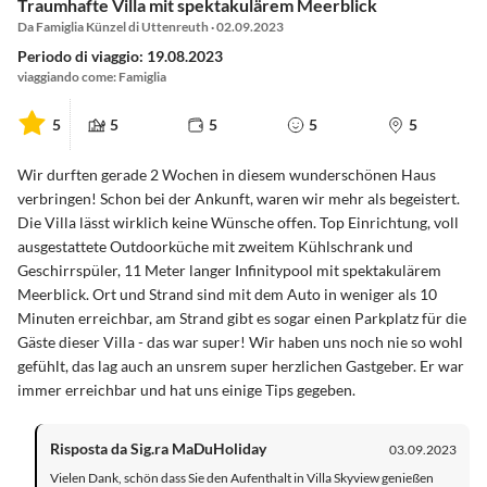
Traumhafte Villa mit spektakulärem Meerblick
Da Famiglia Künzel di Uttenreuth · 02.09.2023
Periodo di viaggio: 19.08.2023
viaggiando come: Famiglia
5
5
5
5
5
Wir durften gerade 2 Wochen in diesem wunderschönen Haus
verbringen! Schon bei der Ankunft, waren wir mehr als begeistert.
Die Villa lässt wirklich keine Wünsche offen. Top Einrichtung, voll
ausgestattete Outdoorküche mit zweitem Kühlschrank und
Geschirrspüler, 11 Meter langer Infinitypool mit spektakulärem
Meerblick. Ort und Strand sind mit dem Auto in weniger als 10
Minuten erreichbar, am Strand gibt es sogar einen Parkplatz für die
Gäste dieser Villa - das war super! Wir haben uns noch nie so wohl
gefühlt, das lag auch an unsrem super herzlichen Gastgeber. Er war
immer erreichbar und hat uns einige Tips gegeben.
Risposta da Sig.ra MaDuHoliday
03.09.2023
Vielen Dank, schön dass Sie den Aufenthalt in Villa Skyview genießen