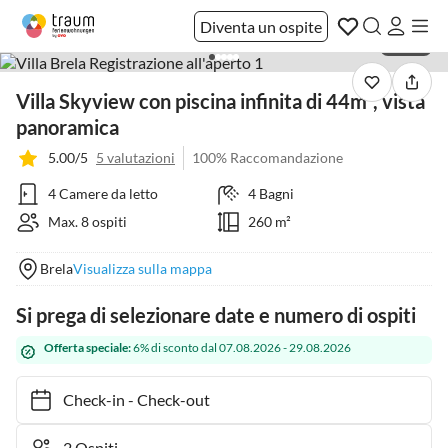
Diventa un ospite
1 / 110
Villa Skyview con piscina infinita di 44m², vista
panoramica
5.00/5
5 valutazioni
100% Raccomandazione
4 Camere da letto
4 Bagni
Max. 8 ospiti
260 m²
Brela
Visualizza sulla mappa
Si prega di selezionare date e numero di ospiti
Offerta speciale:
6% di sconto dal 07.08.2026 - 29.08.2026
Check-in
-
Check-out