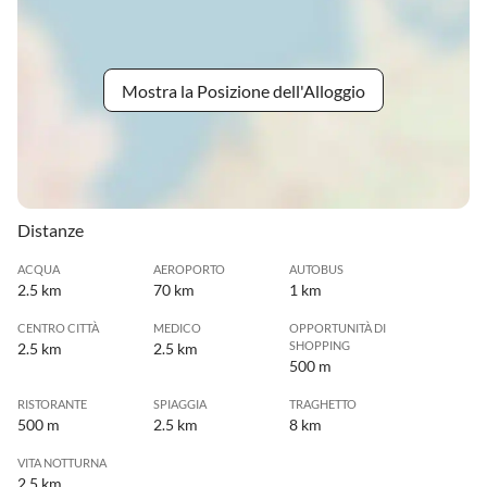
Mostra la Posizione dell'Alloggio
Distanze
ACQUA
AEROPORTO
AUTOBUS
2.5 km
70 km
1 km
CENTRO CITTÀ
MEDICO
OPPORTUNITÀ DI
SHOPPING
2.5 km
2.5 km
500 m
RISTORANTE
SPIAGGIA
TRAGHETTO
500 m
2.5 km
8 km
VITA NOTTURNA
2.5 km