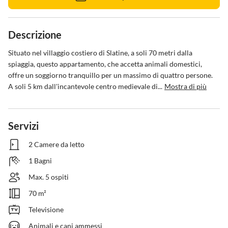
Descrizione
Situato nel villaggio costiero di Slatine, a soli 70 metri dalla 
spiaggia, questo appartamento, che accetta animali domestici, 
offre un soggiorno tranquillo per un massimo di quattro persone. 
A soli 5 km dall'incantevole centro medievale di...
Mostra di più
Servizi
2 Camere da letto
1 Bagni
Max. 5 ospiti
70 m²
Televisione
Animali e cani ammessi