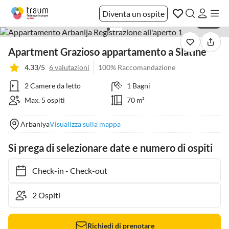
Diventa un ospite
1 / 40
Apartment Grazioso appartamento a Slatine
4.33/5
6 valutazioni
100% Raccomandazione
2 Camere da letto
1 Bagni
Max. 5 ospiti
70 m²
Arbaniya
Visualizza sulla mappa
Si prega di selezionare date e numero di ospiti
Check-in
-
Check-out
Richiedi di prenotare