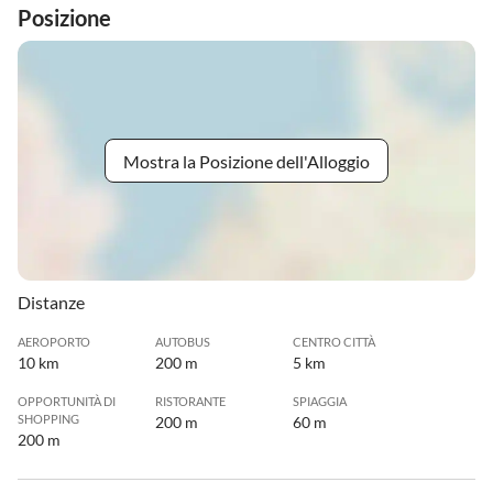
Posizione
Mostra la Posizione dell'Alloggio
Distanze
AEROPORTO
AUTOBUS
CENTRO CITTÀ
10 km
200 m
5 km
OPPORTUNITÀ DI
RISTORANTE
SPIAGGIA
SHOPPING
200 m
60 m
200 m