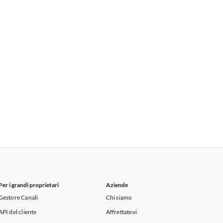
Per i grandi proprietari
Aziende
Gestore Canali
Chi siamo
API del cliente
Affrettatevi