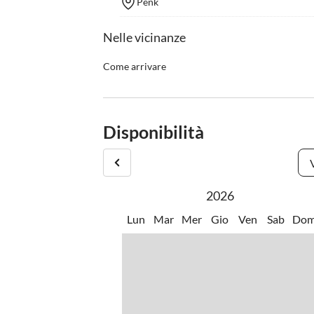
Penk
Nelle vicinanze
Come arrivare
Arrivo: dalle 14:00 in poi
Disponibilità
2026
Lun
Mar
Mer
Gio
Ven
Sab
Do