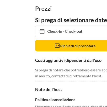
Prezzi
Si prega di selezionare date
Check-in
-
Check-out
Richiedi di prenotare
Costi aggiuntivi dipendenti dall'uso
Si prega di notare che potrebbero essere app
in merito, contattare direttamente l'host.
Note dell'host
Politica di cancellazione
L'host non ha specificato alcuna condizione di ca