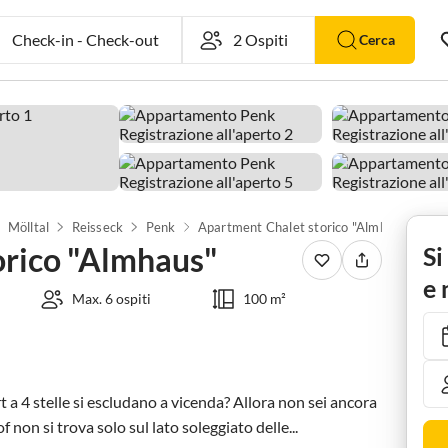
Check-in
-
Check-out
Cerca
Mölltal
Reisseck
Penk
Apartment Chalet storico "Almhaus"
orico "Almhaus"
Si
e 
Max. 6 ospiti
100 m²
rt a 4 stelle si escludano a vicenda? Allora non sei ancora 
f non si trova solo sul lato soleggiato delle...