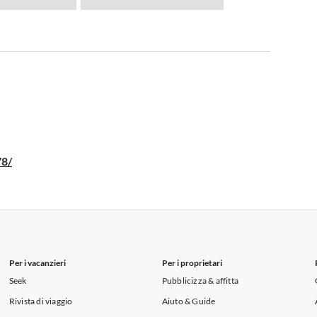
78/
Per i vacanzieri
Per i proprietari
Seek
Pubblicizza & affitta
Rivista di viaggio
Aiuto & Guide