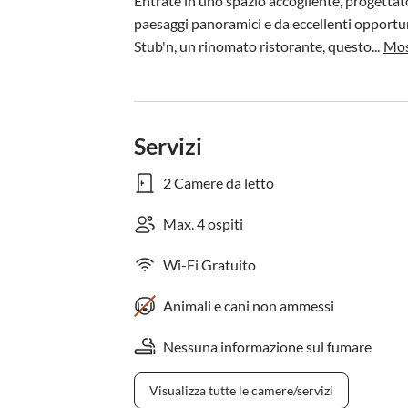
Entrate in uno spazio accogliente, progettato 
paesaggi panoramici e da eccellenti opportun
Stub'n, un rinomato ristorante, questo...
Mos
Servizi
2 Camere da letto
Max. 4 ospiti
Wi-Fi Gratuito
Animali e cani non ammessi
Nessuna informazione sul fumare
Visualizza tutte le camere/servizi