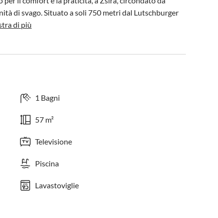
per il comfort e la praticità, a Zsira, circondato da 
ità di svago. Situato a soli 750 metri dal Lutschburger 
tra di più
1 Bagni
57 m²
Televisione
Piscina
Lavastoviglie