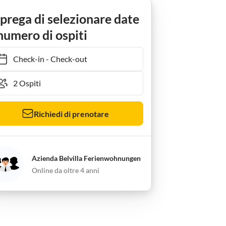
Apartment Appartamento a Zsira vicino alle terme
 prega di selezionare date
numero di ospiti
Check-in
-
Check-out
Richiedi di prenotare
Azienda Belvilla Ferienwohnungen
Online da oltre 4 anni