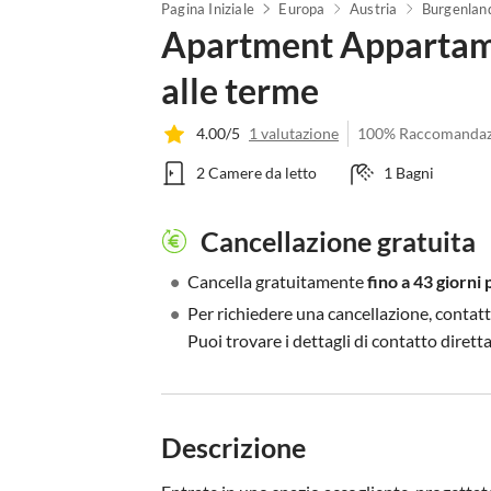
Pagina Iniziale
Europa
Austria
Burgenlan
Apartment Appartame
alle terme
4.00/5
1 valutazione
100% Raccomandaz
2 Camere da letto
1 Bagni
Cancellazione gratuita
•
Cancella gratuitamente
fino a 43 giorni 
•
Per richiedere una cancellazione, contatt
Puoi trovare i dettagli di contatto diret
Descrizione