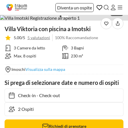
Diventa un ospite
1 / 59
Villa Viktoria con piscina a Imotski
5.00/5
5 valutazioni
100% Raccomandazione
3 Camere da letto
3 Bagni
Max. 8 ospiti
230 m²
Imoschi
Visualizza sulla mappa
Si prega di selezionare date e numero di ospiti
Check-in
-
Check-out
Richiedi di prenotare