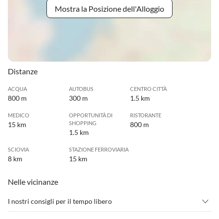
Mostra la Posizione dell'Alloggio
Distanze
ACQUA
AUTOBUS
CENTRO CITTÀ
800 m
300 m
1.5 km
MEDICO
OPPORTUNITÀ DI
RISTORANTE
SHOPPING
15 km
800 m
1.5 km
SCIOVIA
STAZIONE FERROVIARIA
8 km
15 km
Nelle vicinanze
I nostri consigli per il tempo libero
•
Andare in mountain bike
•
Arrampicata