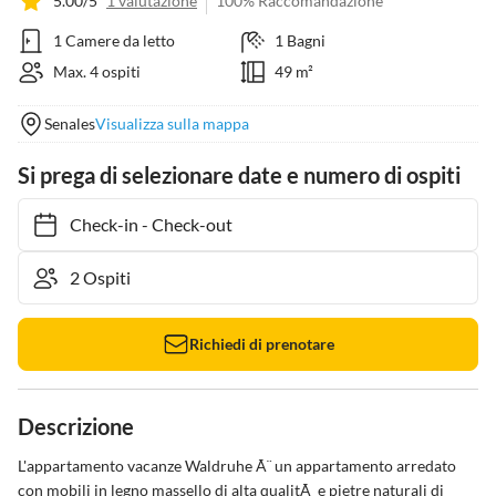
5.00/5
1 valutazione
100% Raccomandazione
1 Camere da letto
1 Bagni
Max. 4 ospiti
49 m²
Senales
Visualizza sulla mappa
Si prega di selezionare date e numero di ospiti
Check-in
-
Check-out
Richiedi di prenotare
Descrizione
L'appartamento vacanze Waldruhe Ã¨ un appartamento arredato 
con mobili in legno massello di alta qualitÃ  e pietre naturali di 