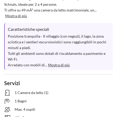
Schnals, ideale per 2 a 4 persone.

Ti offre su 49 mÂ² una camera da letto matrimoniale, un...
Mostra di più
Caratteristiche speciali
Posizione tranquilla - Il villaggio (con negozi), il lago, la zona 
sciistica e i sentieri escursionistici sono raggiungibili in pochi 
minuti a piedi.

Tutti gli ambienti sono dotati di riscaldamento a pavimento e 
Wi-Fi.

Arredato con mobili di...
Mostra di più
Servizi
1 Camere da letto (1)
1 Bagni
Max. 4 ospiti