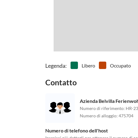
Legenda
:
Libero
Occupato
Contatto
Azienda Belvilla Ferienw
Numero di riferimento
:
HR-23
Numero di alloggio
:
475704
Numero di telefono dell'host
Inserisci più dettagli per ottenere il numero di co