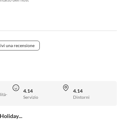
ivi una recensione
4.14
4.14
ità-
Servizio
Dintorni
Holiday...