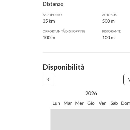
Distanze
AEROPORTO
AUTOBUS
35 km
500 m
OPPORTUNITÀ DI SHOPPING
RISTORANTE
100 m
100 m
Disponibilità
2026
Lun
Mar
Mer
Gio
Ven
Sab
Do