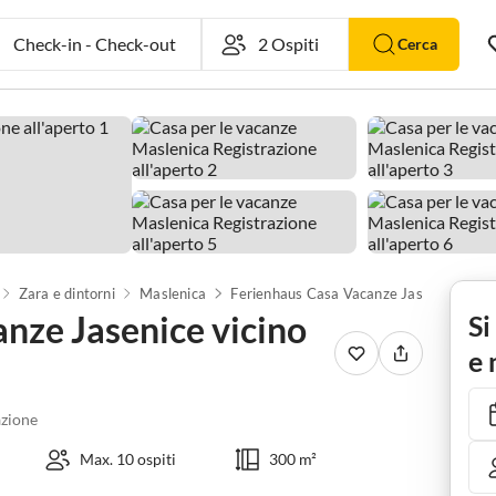
Check-in
-
Check-out
Cerca
Zara e dintorni
Maslenica
Ferienhaus Casa Vacanze Jasenice vicino Spiaggia e Piscina
nze Jasenice vicino
Si
e 
zione
Max. 10 ospiti
300 m²