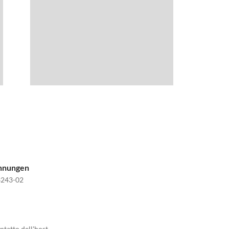
ohnungen
243-02
ntatto dell'host