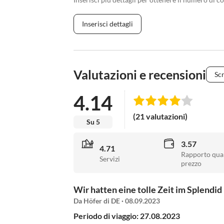
Inserisci dettagli
Valutazioni e recensioni
Scr
4.14
(21 valutazioni)
Su 5
3.57
4.71
Rapporto qual
Servizi
prezzo
Wir hatten eine tolle Zeit im Splendid 
Da Höfer di DE · 08.09.2023
Periodo di viaggio: 27.08.2023