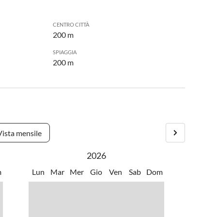
CENTRO CITTÀ
200 m
SPIAGGIA
200 m
Vista mensile
2026
m
Lun
Mar
Mer
Gio
Ven
Sab
Dom