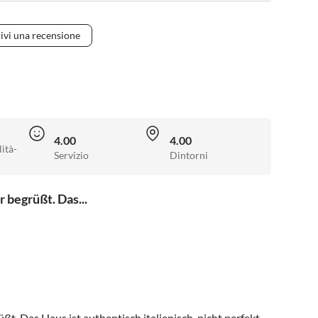
ivi una recensione
4.00
4.00
ità-
Servizio
Dintorni
 begrüßt. Das...
t. Das Haus ist authentisch italienisch, nicht perfekt,