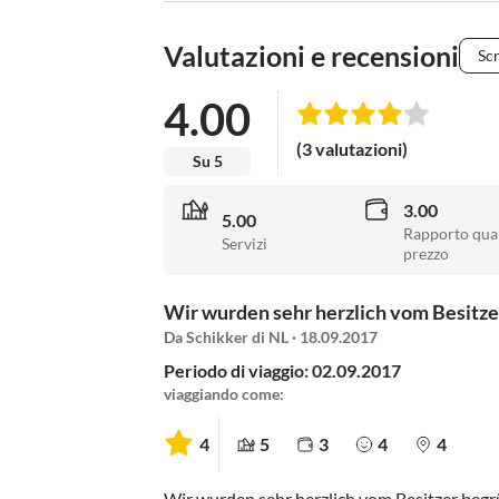
Valutazioni e recensioni
Scr
4.00
(3 valutazioni)
Su 5
3.00
5.00
Rapporto qual
Servizi
prezzo
Wir wurden sehr herzlich vom Besitzer
Da Schikker di NL · 18.09.2017
Periodo di viaggio: 02.09.2017
viaggiando come:
4
5
3
4
4
Wir wurden sehr herzlich vom Besitzer begrüß