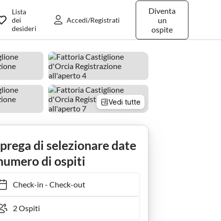
Diventa
Lista
un
dei
Accedi/Registrati
desideri
ospite
Vedi tutte
farmhouse Cottage in Toscana con patio
 prega di selezionare date
numero di ospiti
Check-in
-
Check-out