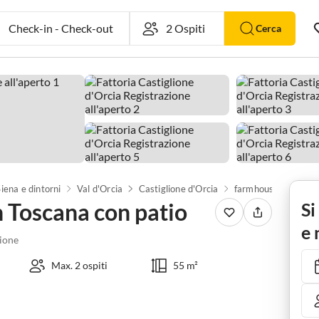
Check-in
-
Check-out
Cerca
Siena e dintorni
Val d'Orcia
Castiglione d'Orcia
 Toscana con patio
Si
e 
ione
Max. 2 ospiti
55 m²