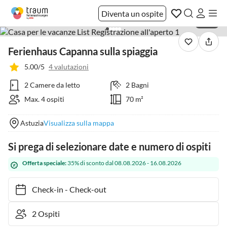
Diventa un ospite
1 / 32
Ferienhaus Capanna sulla spiaggia
5.00/5
4 valutazioni
2 Camere da letto
2 Bagni
Max. 4 ospiti
70 m²
Astuzia
Visualizza sulla mappa
Si prega di selezionare date e numero di ospiti
Offerta speciale:
35% di sconto dal 08.08.2026 - 16.08.2026
Check-in
-
Check-out