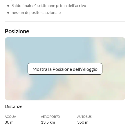
•
Saldo finale: 4 settimane prima dell'arrivo
•
nessun deposito cauzionale
Posizione
Mostra la Posizione dell'Alloggio
Distanze
ACQUA
AEROPORTO
AUTOBUS
30 m
13.5 km
350 m