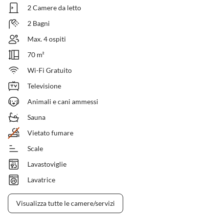
2 Camere da letto
2 Bagni
Max. 4 ospiti
70 m²
Wi-Fi Gratuito
Televisione
Animali e cani ammessi
Sauna
Vietato fumare
Scale
Lavastoviglie
Lavatrice
Visualizza tutte le camere/servizi