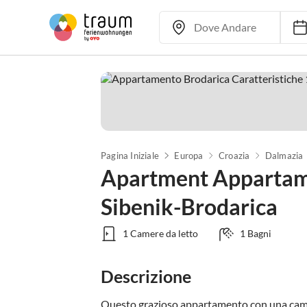
Pagina Iniziale
Europa
Croazia
Dalmazia
Apartment Appartame
Sibenik-Brodarica
1 Camere da letto
1 Bagni
Descrizione
Questo grazioso appartamento con una camera 