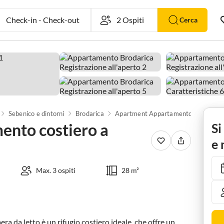
Check-in
-
Check-out
Cerca
Sebenico e dintorni
Brodarica
Apartment Appartamento costiero a Sibenik-Brodarica
nto costiero a
Si
e 
Max. 3 ospiti
28 m²
da letto è un rifugio costiero ideale, che offre un 