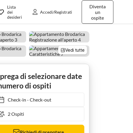
Diventa
Lista
un
dei
Accedi/Registrati
desideri
ospite
Vedi tutte
 prega di selezionare date
numero di ospiti
Check-in
-
Check-out
Richiedi di prenotare