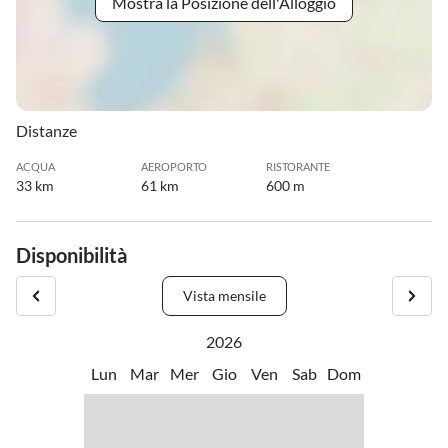
Mostra la Posizione dell'Alloggio
Distanze
ACQUA
AEROPORTO
RISTORANTE
33 km
61 km
600 m
Disponibilità
Vista mensile
2026
Lun
Mar
Mer
Gio
Ven
Sab
Dom