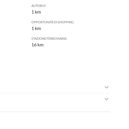
AUTOBUS
1 km
OPPORTUNITÀ DI SHOPPING
1 km
STAZIONE FERROVIARIA
16 km
taggio
•
Caratteristiche turistiche
plano
•
Escursione
ggia. Il porto museo di Carolinensiel o il porto turistico di
jogging
•
Fitness
 una passeggiata lungo l'Harle è sempre divertente.
nto termale
•
Mini golf
io biciclette
•
Nuotare