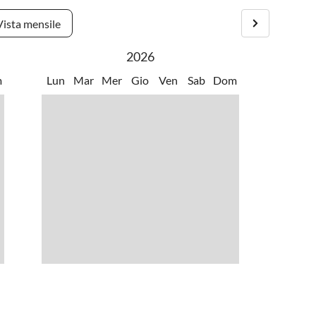
•
Piscina all'aperto
a interna
•
Sport acquatici
Vista mensile
•
Windsurf
2026
m
Lun
Mar
Mer
Gio
Ven
Sab
Dom