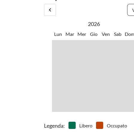
•
Osservare gli uccelli
•
Pesca
•
Piscina avventurosa
•
Piscin
•
Vai in pedalò
2026
Lun
Mar
Mer
Gio
Ven
Sab
Do
Legenda
:
Libero
Occupato