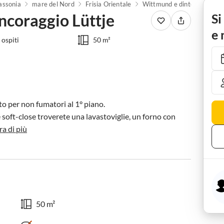
assonia
mare del Nord
Frisia Orientale
Wittmund e dintorni
Car
ncoraggio Lüttje
Si
e 
 ospiti
50 m²
o per non fumatori al 1° piano.

oft-close troverete una lavastoviglie, un forno con 
a di più
50 m²