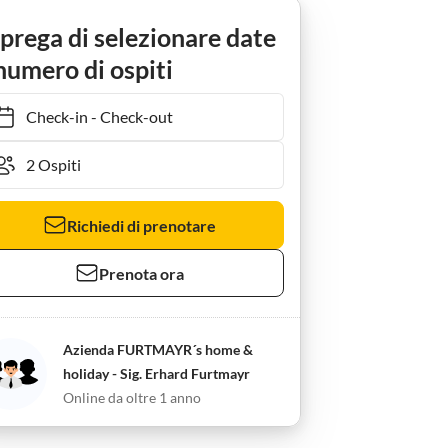
olinensiel
Holiday apartment Ancoraggio Lüttje
 prega di selezionare date
numero di ospiti
Check-in
-
Check-out
Richiedi di prenotare
Prenota ora
Azienda FURTMAYR´s home &
holiday - Sig. Erhard Furtmayr
Online da oltre 1 anno