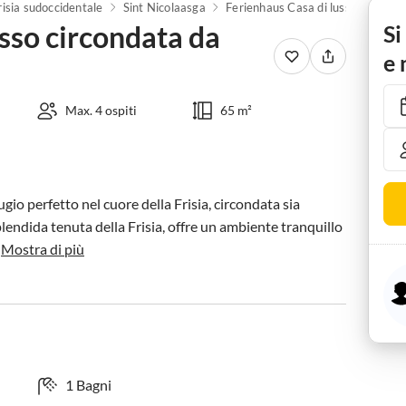
risia sudoccidentale
Sint Nicolaasga
Ferienhaus Casa di lusso circondata da acqua e for
sso circondata da
Si
e 
Max. 4 ospiti
65 m²
io perfetto nel cuore della Frisia, circondata sia 
plendida tenuta della Frisia, offre un ambiente tranquillo 
Mostra di più
1 Bagni