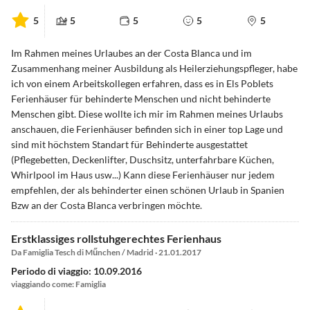
5
5
5
5
5
Im Rahmen meines Urlaubes an der Costa Blanca und im
Zusammenhang meiner Ausbildung als Heilerziehungspfleger, habe
ich von einem Arbeitskollegen erfahren, dass es in Els Poblets
Ferienhäuser für behinderte Menschen und nicht behinderte
Menschen gibt. Diese wollte ich mir im Rahmen meines Urlaubs
anschauen, die Ferienhäuser befinden sich in einer top Lage und
sind mit höchstem Standart für Behinderte ausgestattet
(Pflegebetten, Deckenlifter, Duschsitz, unterfahrbare Küchen,
Whirlpool im Haus usw...) Kann diese Ferienhäuser nur jedem
empfehlen, der als behinderter einen schönen Urlaub in Spanien
Bzw an der Costa Blanca verbringen möchte.
Erstklassiges rollstuhgerechtes Ferienhaus
Da Famiglia Tesch di Műnchen / Madrid · 21.01.2017
Periodo di viaggio: 10.09.2016
viaggiando come: Famiglia