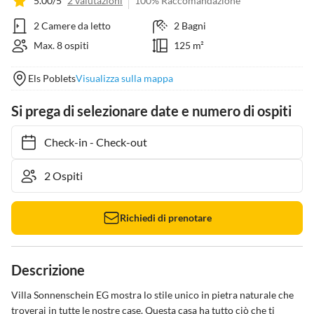
5.00/5
2 valutazioni
100% Raccomandazione
2 Camere da letto
2 Bagni
Max. 8 ospiti
125 m²
Els Poblets
Visualizza sulla mappa
Si prega di selezionare date e numero di ospiti
Check-in
-
Check-out
Richiedi di prenotare
Descrizione
Villa Sonnenschein EG mostra lo stile unico in pietra naturale che 
troverai in tutte le nostre case. Questa casa ha tutto ciò che ti 