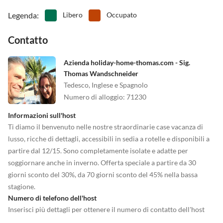
•
Snorkeling
•
Sport acquatici
•
Teatro
•
Tennis
Legenda
:
Libero
Occupato
•
Terreno di gioco
•
Tuffo
Contatto
•
Vita notturna
•
Windsurf
•
Zoo
Azienda holiday-home-thomas.com - Sig.
Thomas Wandschneider
Tedesco, Inglese e Spagnolo
Numero di alloggio
:
71230
Informazioni sull'host
Ti diamo il benvenuto nelle nostre straordinarie case vacanza di
lusso, ricche di dettagli, accessibili in sedia a rotelle e disponibili a
partire dal 12/15. Sono completamente isolate e adatte per
soggiornare anche in inverno. Offerta speciale a partire da 30
giorni sconto del 30%, da 70 giorni sconto del 45% nella bassa
stagione.
Numero di telefono dell'host
Inserisci più dettagli per ottenere il numero di contatto dell'host