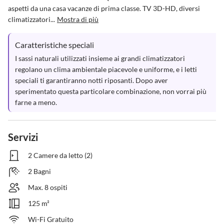
aspetti da una casa vacanze di prima classe. TV 3D-HD, diversi 
climatizzatori...
Mostra di più
Caratteristiche speciali
I sassi naturali utilizzati insieme ai grandi climatizzatori 
regolano un clima ambientale piacevole e uniforme, e i letti 
speciali ti garantiranno notti riposanti. Dopo aver 
sperimentato questa particolare combinazione, non vorrai più 
farne a meno.
Servizi
2 Camere da letto (2)
2 Bagni
Max. 8 ospiti
125 m²
Wi-Fi Gratuito