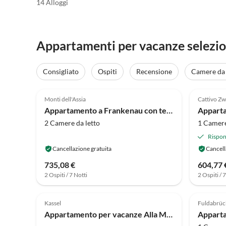
14 Alloggi
Appartamenti per vacanze selezion
Consigliato
Ospiti
Recensione
Camere da 
4.1
(18)
4.0
Monti dell'Assia
Cattivo Zw
Appartamento a Frankenau con terrazza
2 Camere da letto
1 Camere
Rispon
Cancellazione gratuita
Cancell
735,08 €
604,77 
2 Ospiti / 7 Notti
2 Ospiti / 
Annuncio in
4.9
(2)
Alto
1.5
Kassel
Fuldabrüc
Appartamento per vacanze Alla Montagna Appartamento Löwenburg