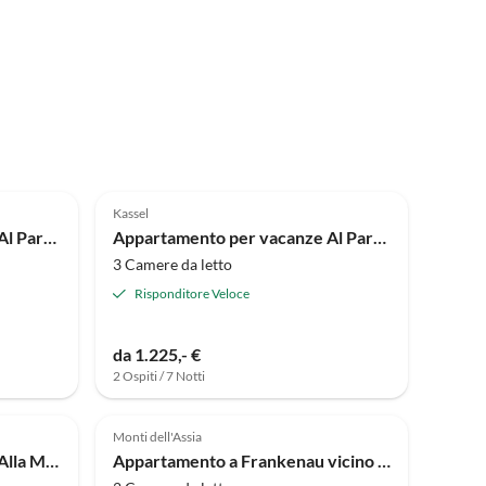
Annuncio in
Annuncio in
Alto
4.9
(2)
Alto
Kassel
Appartamento per vacanze Al Parco della Montagna Appartamento Ercole
Appartamento per vacanze Al Parco della Montagna Appartamento Vista Bosco
3 Camere da letto
Risponditore Veloce
da 1.225,- €
2 Ospiti / 7 Notti
Annuncio in
Alto
Monti dell'Assia
Appartamento per vacanze Alla Montagna Appartamento Cascata
Appartamento a Frankenau vicino alle piste da sci