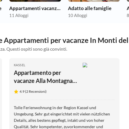
e
Appartamenti vacanze economici
Adatto alle famiglie
A
11 Alloggi
10 Alloggi
8
re Appartamenti per vacanze In Monti del
za. Questi ospiti sono già convinti.
KASSEL
Appartamento per
vacanze Alla Montagna
Appartamento
4.9 (2 Recensioni)
Löwenburg
Tolle Ferienwohnung in der Region Kassel und
Umgebung. Sehr gut eingerichtet mit vielen nützlichen
Details, alles bestens gepflegt, intakt und von hoher
Qualität. Sehr kompetenter, zuvorkommender und