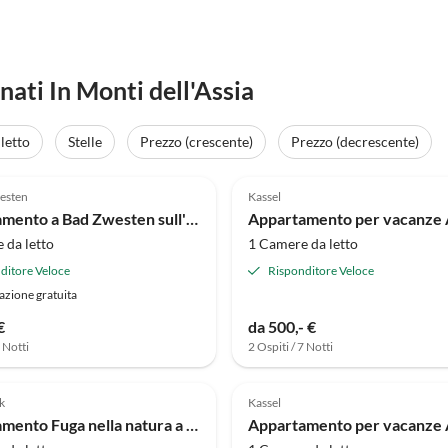
ati In Monti dell'Assia
letto
Stelle
Prezzo (crescente)
Prezzo (decrescente)
(16)
5.0
(3)
esten
Kassel
Appartamento a Bad Zwesten sull'Edersee
 da letto
1 Camere da letto
ditore Veloce
Risponditore Veloce
azione gratuita
€
da 500,- €
7 Notti
2 Ospiti / 7 Notti
(2)
5.0
(1)
k
Kassel
Appartamento Fuga nella natura a Fuldabruck