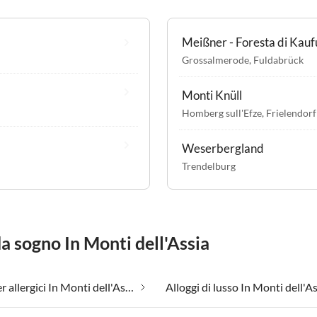
Meißner - Foresta di Kau
Grossalmerode
,
Fuldabrück
Monti Knüll
Homberg sull'Efze
,
Frielendorf
Weserbergland
Trendelburg
da sogno In Monti dell'Assia
Adatto per allergici In Monti dell'Assia
Alloggi di lusso In Monti dell'A