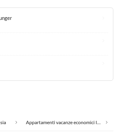
funger
ssia
Appartamenti vacanze economici In Monti dell'Assia