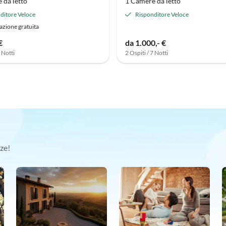
 da letto
1 Camere da letto
ditore Veloce
Risponditore Veloce
azione gratuita
€
da 1.000,- €
7 Notti
2 Ospiti / 7 Notti
ze!