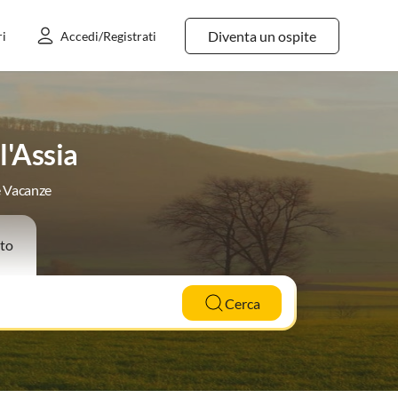
Diventa un ospite
ri
Accedi/Registrati
l'Assia
e Vacanze
to
Cerca