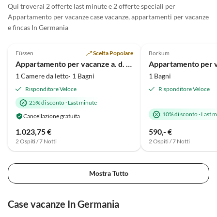
Qui troverai 2 offerte last minute e 2 offerte speciali per
Appartamento per vacanze case vacanze, appartamenti per vacanze
e fincas In Germania
5.0
(37)
4.5
(1)
Füssen
Scelta Popolare
Borkum
Appartamento per vacanze a. d. König Ludwig Promenade
1 Camere da letto· 1 Bagni
1 Bagni
Risponditore Veloce
Risponditore Veloce
25% di sconto
·
Last minute
10% di sconto
·
Last m
Cancellazione gratuita
1.023,75 €
590,- €
2 Ospiti / 7 Notti
2 Ospiti / 7 Notti
Mostra Tutto
Case vacanze In Germania