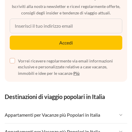
Iscriviti alla nostra newsletter e ricevi regolarmente offerte,
consigli degli insider e tendenze di viaggio attuali.
Accedi
Vorrei ricevere regolarmente via email informazioni
esclusive e personalizzate relative a case vacanze,
immobili e idee per le vacanze
Più
Destinazioni di viaggio popolari in Italia
Appartamenti per Vacanze più Popolari in Italia
Appartamenti per Vacanze in Italia
Appartamenti per Vacanze più Popolari in Italia