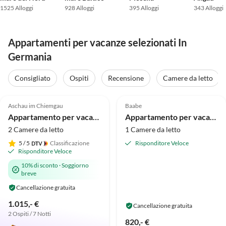
1525 Alloggi
928 Alloggi
395 Alloggi
343 Alloggi
Appartamenti per vacanze selezionati In
Germania
Tour
virtuale
Consigliato
Ospiti
Recensione
Camere da letto
Annuncio in
Annuncio in
4.9
(38)
Alto
5.0
(18)
Alto
Aschau im Chiemgau
Baabe
Premio 2025
Appartamento per vacanze Schossbach nella Casa Waldwinkel
Appartamento per vacanze capitano & sole
2 Camere da letto
1 Camere da letto
5
/ 5
Classificazione
Risponditore Veloce
Risponditore Veloce
10% di sconto
·
Soggiorno
breve
Cancellazione gratuita
1.015,- €
Cancellazione gratuita
2 Ospiti / 7 Notti
820,- €