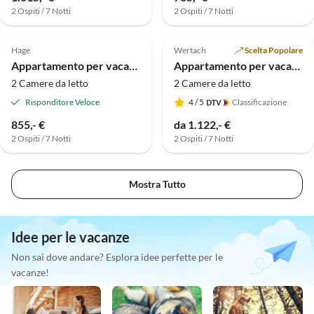
2 Ospiti / 7 Notti
2 Ospiti / 7 Notti
Tour
Annuncio in
Annuncio in
virtuale
Alto
Alto
Hage
Wertach
Scelta Popolare
Appartamento per vacanze Mühlenblick 3
Appartamento per vacanze Appartamento monolocale
2 Camere da letto
2 Camere da letto
Risponditore Veloce
4
/ 5
Classificazione
855,- €
da 1.122,- €
2 Ospiti / 7 Notti
2 Ospiti / 7 Notti
Mostra Tutto
Idee per le vacanze
Non sai dove andare? Esplora idee perfette per le
vacanze!