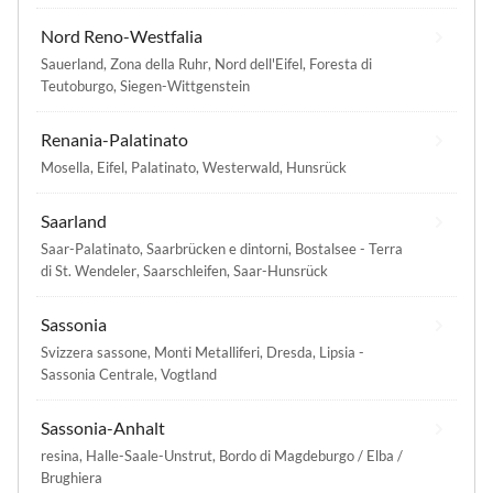
Nord Reno-Westfalia
Sauerland
,
Zona della Ruhr
,
Nord dell'Eifel
,
Foresta di
Teutoburgo
,
Siegen-Wittgenstein
Renania-Palatinato
Mosella
,
Eifel
,
Palatinato
,
Westerwald
,
Hunsrück
Saarland
Saar-Palatinato
,
Saarbrücken e dintorni
,
Bostalsee - Terra
di St. Wendeler
,
Saarschleifen
,
Saar-Hunsrück
Sassonia
Svizzera sassone
,
Monti Metalliferi
,
Dresda
,
Lipsia -
Sassonia Centrale
,
Vogtland
Sassonia-Anhalt
resina
,
Halle-Saale-Unstrut
,
Bordo di Magdeburgo / Elba /
Brughiera