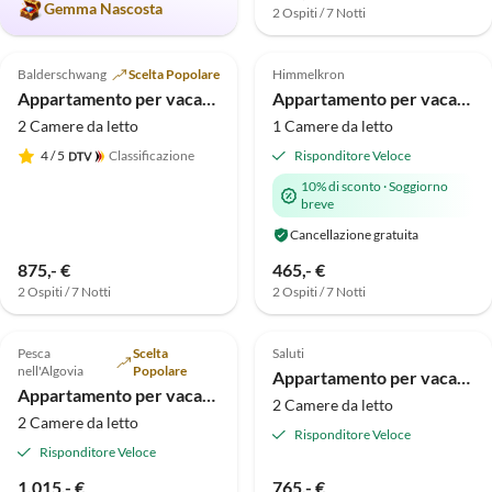
Gemma Nascosta
2 Ospiti / 7 Notti
Annuncio in
Annuncio in
5.0
(15)
Alto
5.0
(2)
Alto
Balderschwang
Scelta Popolare
Himmelkron
Super ospite
Appartamento per vacanze Sauna sul prato soleggiato, cani ammessi.
Appartamento per vacanze Michalke
2 Camere da letto
1 Camere da letto
4
/ 5
Classificazione
Risponditore Veloce
10% di sconto
·
Soggiorno
breve
Cancellazione gratuita
875,- €
465,- €
2 Ospiti / 7 Notti
2 Ospiti / 7 Notti
Annuncio in
Annuncio in
5.0
(1)
Alto
Alto
Pesca
Scelta
Saluti
nell'Algovia
Popolare
Appartamento per vacanze Küstenzeit
Appartamento per vacanze Appartamento vacanze al piano terra nella casa Dornröschen
2 Camere da letto
2 Camere da letto
Risponditore Veloce
Risponditore Veloce
1.015,- €
765,- €