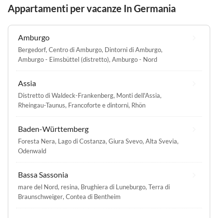
Appartamenti per vacanze In Germania
Amburgo
Bergedorf
,
Centro di Amburgo
,
Dintorni di Amburgo
,
Amburgo - Eimsbüttel (distretto)
,
Amburgo - Nord
Assia
Distretto di Waldeck-Frankenberg
,
Monti dell'Assia
,
Rheingau-Taunus
,
Francoforte e dintorni
,
Rhön
Baden-Württemberg
Foresta Nera
,
Lago di Costanza
,
Giura Svevo
,
Alta Svevia
,
Odenwald
Bassa Sassonia
mare del Nord
,
resina
,
Brughiera di Luneburgo
,
Terra di
Braunschweiger
,
Contea di Bentheim