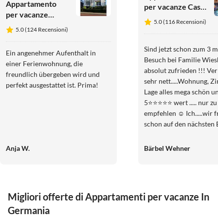
Appartamento
per vacanze Casa
per vacanze
per ospiti e
5.0 (116 Recensioni)
Möwennest
appartamenti
5.0 (124 Recensioni)
Wiesholler
Sind jetzt schon zum 3 m
Ein angenehmer Aufenthalt in
Besuch bei Familie Wies
einer Ferienwohnung, die
absolut zufrieden !!! Vermieter
freundlich übergeben wird und
sehr nett.....Wohnung, Z
perfekt ausgestattet ist. Prima!
Lage alles mega schön u
5⭐️⭐️⭐️⭐️⭐️ wert ..... nur zu
empfehlen ☺️ Ich.....wir 
schon auf den nächsten 
Familie Wiesholler in C
Anja W.
Bärbel Wehner
Migliori offerte di Appartamenti per vacanze In
Germania