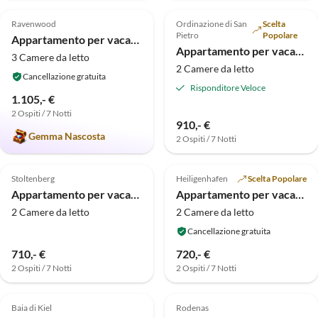
4.9
(14)
4.9
(11)
Ravenwood
Ordinazione di San
Scelta
Accetta cani
Pietro
Popolare
Appartamento per vacanze Antica Latteria - Bene Priesholz
Appartamento per vacanze Da sogno
3 Camere da letto
2 Camere da letto
Cancellazione gratuita
Risponditore Veloce
1.105,- €
2 Ospiti / 7 Notti
910,- €
Gemma Nascosta
2 Ospiti / 7 Notti
Annuncio in
Annuncio in
4.5
(8)
Alto
5.0
(8)
Alto
Stoltenberg
Heiligenhafen
Scelta Popolare
Appartamento per vacanze Contessa Edvige
Appartamento per vacanze Felicità del lago interno
2 Camere da letto
2 Camere da letto
Cancellazione gratuita
710,- €
720,- €
2 Ospiti / 7 Notti
2 Ospiti / 7 Notti
Annuncio in
Annuncio in
5.0
(4)
Alto
4.8
(4)
Alto
Baia di Kiel
Rodenas