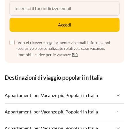
Accedi
Vorrei ricevere regolarmente via email informazioni
esclusive e personalizzate relative a case vacanze,
immobili e idee per le vacanze
Più
Destinazioni di viaggio popolari in Italia
Appartamenti per Vacanze più Popolari in Italia
Appartamenti per Vacanze in Italia
Appartamenti per Vacanze più Popolari in Italia
Appartamenti per Vacanze in Liguria
Appartamenti per Vacanze in Italia
Appartamenti per Vacanze più Popolari in Italia