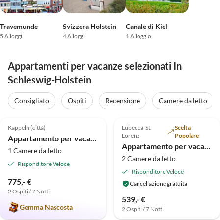
Travemunde
Svizzera Holstein
Canale di Kiel
5 Alloggi
4 Alloggi
1 Alloggio
Appartamenti per vacanze selezionati In
Schleswig-Holstein
Consigliato
Ospiti
Recensione
Camere da letto
Annuncio in
Annuncio in
5.0
(16)
Alto
5.0
(14)
Alto
Kappeln (città)
Lubecca-St.
Scelta
Lorenz
Popolare
Appartamento per vacanze Kirsebek 2
Appartamento per vacanze Lubecca St. Lorenz
1 Camere da letto
2 Camere da letto
Risponditore Veloce
Risponditore Veloce
775,- €
Cancellazione gratuita
2 Ospiti / 7 Notti
539,- €
Gemma Nascosta
2 Ospiti / 7 Notti
Annuncio in
Annuncio in
Alto
Alto