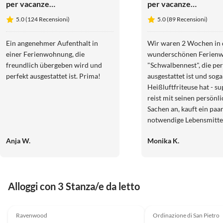
per vacanze
per vacanze
Möwennest
Schwalbennest
5.0 (124 Recensioni)
5.0 (89 Recensioni)
Ein angenehmer Aufenthalt in
Wir waren 2 Wochen in 
einer Ferienwohnung, die
wunderschönen Ferien
freundlich übergeben wird und
"Schwalbennest", die per
perfekt ausgestattet ist. Prima!
ausgestattet ist und soga
Heißluftfriteuse hat - s
reist mit seinen persönl
Sachen an, kauft ein paa
notwendige Lebensmitte
schon kann der Urlaub b
Anja W.
Monika K.
Wir haben uns in dieser
Wohnung sehr wohlgefü
werden gerne wiederko
Alloggi con 3 Stanza/e da letto
Annuncio in
4.9
(14)
Alto
4.7
(8)
Ravenwood
Ordinazione di San Pietro
Accetta cani