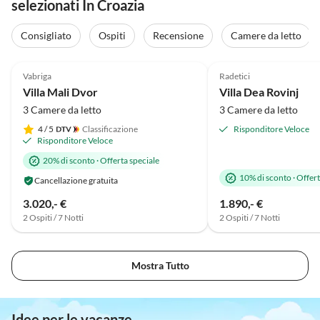
selezionati In Croazia
Consigliato
Ospiti
Recensione
Camere da letto
Annuncio in
5.0
(7)
Alto
5.0
(3)
Vabriga
Radetici
Villa Mali Dvor
Villa Dea Rovinj
3 Camere da letto
3 Camere da letto
4
/ 5
Classificazione
Risponditore Veloce
Risponditore Veloce
20% di sconto
·
Offerta speciale
10% di sconto
·
Offert
Cancellazione gratuita
3.020,- €
1.890,- €
2 Ospiti / 7 Notti
2 Ospiti / 7 Notti
Mostra Tutto
Idee per le vacanze