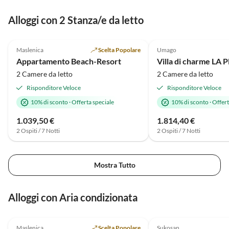
Alloggi con 2 Stanza/e da letto
Annuncio in
5.0
(1)
Alto
5.0
(1)
Maslenica
Scelta Popolare
Umago
Vacanza al mare
Appartamento Beach-Resort
2 Camere da letto
2 Camere da letto
Risponditore Veloce
Risponditore Veloce
10% di sconto
·
Offerta speciale
10% di sconto
·
Offert
1.039,50 €
1.814,40 €
2 Ospiti / 7 Notti
2 Ospiti / 7 Notti
Mostra Tutto
Alloggi con Aria condizionata
Annuncio in
5.0
(1)
Alto
4.0
(1)
Maslenica
Scelta Popolare
Sukosan