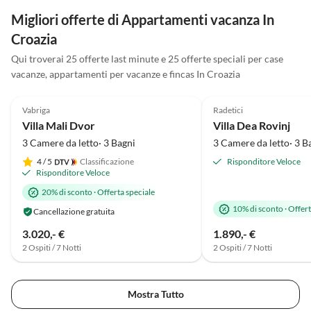
Weg ist nicht wirklich nennenswert, ist auch
Migliori offerte di Appartamenti vacanza In
problemlos mit dem ganzen Strandspielzeug usw. zu
Croazia
schaffen. Wären wir auf unserem Trip nicht noch
weitere Ziele angefahren, hätten wir unseren Urlaub
Qui troverai 25 offerte last minute e 25 offerte speciali per case
hier verlängert!!
vacanze, appartamenti per vacanze e fincas In Croazia
Annuncio in
5.0
(7)
Alto
5.0
(3)
Vabriga
Radetici
Villa Mali Dvor
Villa Dea Rovinj
3 Camere da letto· 3 Bagni
3 Camere da letto· 3 B
4
/ 5
Classificazione
Risponditore Veloce
Risponditore Veloce
20% di sconto
·
Offerta speciale
10% di sconto
·
Offert
Cancellazione gratuita
3.020,- €
1.890,- €
2 Ospiti / 7 Notti
2 Ospiti / 7 Notti
Mostra Tutto