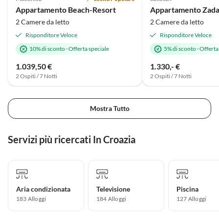
Vacanza al mare
Appartamento Beach-Resort
Appartamento Zadar
2 Camere da letto
2 Camere da letto
Risponditore Veloce
Risponditore Veloce
10% di sconto
·
Offerta speciale
5% di sconto
·
Offerta
1.039,50 €
1.330,- €
2 Ospiti / 7 Notti
2 Ospiti / 7 Notti
Mostra Tutto
Servizi più ricercati In Croazia
Aria condizionata
Televisione
Piscina
183 Alloggi
184 Alloggi
127 Alloggi