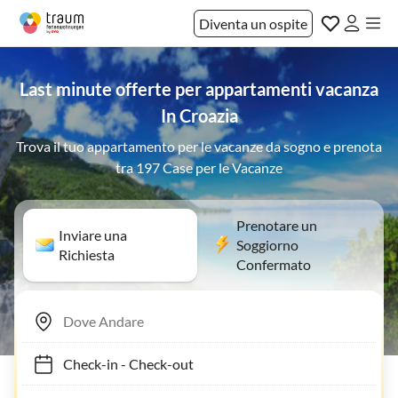
Diventa un ospite
Last minute offerte per appartamenti vacanza
In Croazia
Trova il tuo appartamento per le vacanze da sogno e prenota
tra 197 Case per le Vacanze
Prenotare un
Inviare una
Soggiorno
Richiesta
Confermato
Check-in
-
Check-out