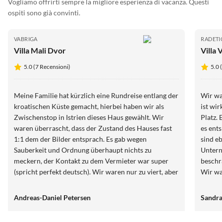
Vogliamo offrirti sempre la migliore esperienza di vacanza. Questi
ospiti sono già convinti.
VABRIGA
RADETI
Villa Mali Dvor
Villa 
5.0 (7 Recensioni)
5.0 
Meine Familie hat kürzlich eine Rundreise entlang der
Wir war
kroatischen Küste gemacht, hierbei haben wir als
ist wirklich sehr ruhig gelege
Zwischenstop in Istrien dieses Haus gewählt. Wir
Platz. Es ist h
waren überrascht, dass der Zustand des Hauses fast
es entspricht z
1:1 dem der Bilder entsprach. Es gab wegen
sind ebenf
Sauberkeit und Ordnung überhaupt nichts zu
Unter
meckern, der Kontakt zu dem Vermieter war super
beschränkt, da man jede Minut
(spricht perfekt deutsch). Wir waren nur zu viert, aber
Wir waren fast froh, dass es 
es hätten hier noch weitere Personen mit uns
geregn
übernachten können. Auch wir als Eltern konnten ein
leichte
Andreas-Daniel Petersen
Sandr
wenig ausspannen, denn während die Kids den Pool
Ort all
unsicher machten, sind wir zum Meer spaziert. Der