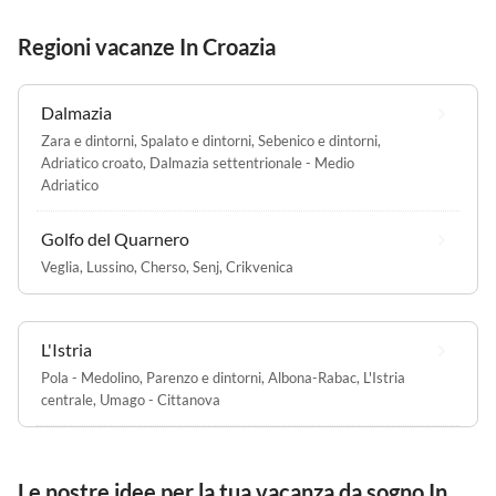
Regioni vacanze In Croazia
Dalmazia
Zara e dintorni
,
Spalato e dintorni
,
Sebenico e dintorni
,
Adriatico croato
,
Dalmazia settentrionale - Medio
Adriatico
Golfo del Quarnero
Veglia
,
Lussino
,
Cherso
,
Senj
,
Crikvenica
L'Istria
Pola - Medolino
,
Parenzo e dintorni
,
Albona-Rabac
,
L'Istria
centrale
,
Umago - Cittanova
Le nostre idee per la tua vacanza da sogno In