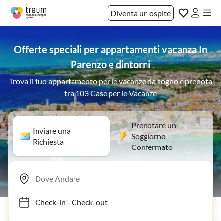
Diventa un ospite
Offerte speciali per appartamenti vacanza In
Parenzo e dintorni
Trova il tuo appartamento per le vacanze da sogno e prenota
tra 103 Case per le Vacanze
Prenotare un
Inviare una
Soggiorno
Richiesta
Confermato
Check-in
-
Check-out