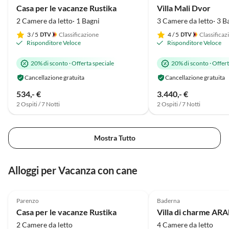
Casa per le vacanze Rustika
Villa Mali Dvor
wirklich nennenswert, ist 
2 Camere da letto· 1 Bagni
3 Camere da letto· 3 B
problemlos mit dem ganze
Strandspielzeug usw. zu
3
/ 5
Classificazione
4
/ 5
Classificaz
Risponditore Veloce
Risponditore Veloce
schaffen. Wären wir auf
unserem Trip nicht noch w
20% di sconto
·
Offerta speciale
20% di sconto
·
Offert
Ziele angefahren, hätten w
unseren Urlaub hier verlän
Cancellazione gratuita
Cancellazione gratuita
534,- €
3.440,- €
2 Ospiti / 7 Notti
2 Ospiti / 7 Notti
Mostra Tutto
Alloggi per Vacanza con cane
4.9
(7)
Parenzo
Baderna
Casa per le vacanze Rustika
2 Camere da letto
4 Camere da letto