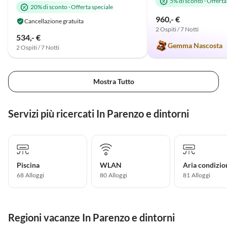
5% di sconto
·
Offerta
20% di sconto
·
Offerta speciale
960,- €
Cancellazione gratuita
2 Ospiti / 7 Notti
534,- €
Gemma Nascosta
2 Ospiti / 7 Notti
Mostra Tutto
Servizi più ricercati In Parenzo e dintorni
Piscina
WLAN
Aria condizio
68 Alloggi
80 Alloggi
81 Alloggi
Regioni vacanze In Parenzo e dintorni