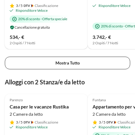
3
/ 5
Classificazione
Risponditore Veloce
Risponditore Veloce
20% di sconto
·
Offerta speciale
20% di sconto
·
Offert
Cancellazione gratuita
534,- €
3.742,- €
2 Ospiti / 7 Notti
2 Ospiti / 7 Notti
Mostra Tutto
Alloggi con 2 Stanza/e da letto
4.9
(7)
5.0
(4)
Parenzo
Funtana
Casa per le vacanze Rustika
2 Camere da letto
2 Camere da letto
3
/ 5
Classificazione
3
/ 5
Classificaz
Risponditore Veloce
Risponditore Veloce