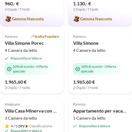
960,- €
1.130,- €
2 Ospiti / 7 Notti
2 Ospiti / 7 Notti
Gemma Nascosta
Gemma Nascosta
Parenzo
Scelta Popolare
Parenzo
Villa Simone Porec
Villa Simone
4 Camere da letto
4 Camere da letto
Risponditore Veloce
10% di sconto
·
Offerta
10% di sconto
·
Offerta
speciale
speciale
1.965,60 €
1.965,60 €
2 Ospiti / 7 Notti
2 Ospiti / 7 Notti
Visignano
Parenzo
Villa Casa Minerva con piscina
Appartamento per vacanze Natalia con piscina
3 Camere da letto
1 Camere da letto
4
/ 5
Classificazione
Risponditore Veloce
Risponditore Veloce