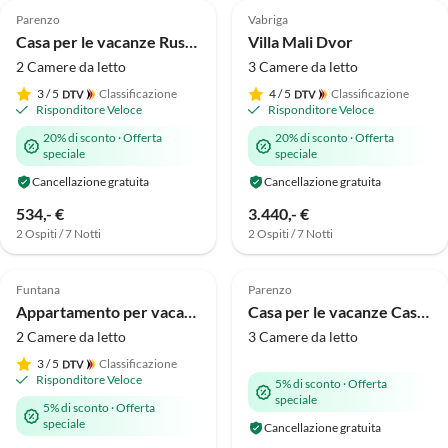
Parenzo
Vabriga
Casa per le vacanze Rustika
Villa Mali Dvor
2 Camere da letto
3 Camere da letto
3
/ 5
Classificazione
4
/ 5
Classificazione
Risponditore Veloce
Risponditore Veloce
20% di sconto
·
Offerta
20% di sconto
·
Offerta
speciale
speciale
Cancellazione gratuita
Cancellazione gratuita
534,- €
3.440,- €
2 Ospiti / 7 Notti
2 Ospiti / 7 Notti
Annuncio in
5.0
(4)
Alto
5.0
(1)
Funtana
Parenzo
Appartamento per vacanze Bellavista Superior
Casa per le vacanze Casa Arsini
2 Camere da letto
3 Camere da letto
3
/ 5
Classificazione
Risponditore Veloce
5% di sconto
·
Offerta
speciale
5% di sconto
·
Offerta
speciale
Cancellazione gratuita