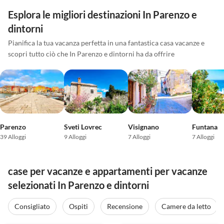
Esplora le migliori destinazioni In Parenzo e
dintorni
Pianifica la tua vacanza perfetta in una fantastica casa vacanze e
scopri tutto ciò che In Parenzo e dintorni ha da offrire
Parenzo
Sveti Lovrec
Visignano
Funtana
39 Alloggi
9 Alloggi
7 Alloggi
7 Alloggi
case per vacanze e appartamenti per vacanze
selezionati In Parenzo e dintorni
Consigliato
Ospiti
Recensione
Camere da letto
Annuncio in
4.9
(7)
5.0
(7)
Alto