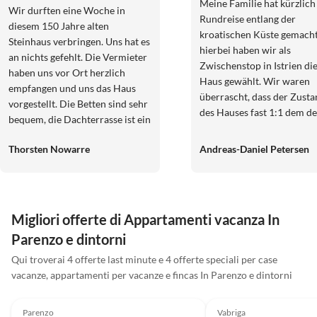
Meine Familie hat kürzlich
Wir durften eine Woche in
Rundreise entlang der
diesem 150 Jahre alten
kroatischen Küste gemacht
Steinhaus verbringen. Uns hat es
hierbei haben wir als
an nichts gefehlt. Die Vermieter
Zwischenstop in Istrien di
haben uns vor Ort herzlich
Haus gewählt. Wir waren
empfangen und uns das Haus
überrascht, dass der Zust
vorgestellt. Die Betten sind sehr
des Hauses fast 1:1 dem de
bequem, die Dachterrasse ist ein
Bilder entsprach. Es gab w
Traum und alles war blitzblank
Sauberkeit und Ordnung
Thorsten Nowarre
Andreas-Daniel Petersen
sauber. Die Lage ist ruhig in
überhaupt nichts zu mecke
einer kleinen Seitenstraße in
der Kontakt zu dem Vermi
einem Vorort von Porec. Mit
war super (spricht perfekt
dem Auto ist man in 7 Minuten
deutsch). Wir waren nur zu viert,
im lebhaften Stadtzentrum.
Migliori offerte di Appartamenti vacanza In
aber es hätten hier noch w
Parenzo e dintorni
Personen mit uns übernac
können. Auch wir als Elter
Qui troverai 4 offerte last minute e 4 offerte speciali per case
konnten ein wenig ausspan
vacanze, appartamenti per vacanze e fincas In Parenzo e dintorni
denn während die Kids de
4.9
(7)
5.0
(7)
unsicher machten, sind wi
Parenzo
Vabriga
Meer spaziert. Der Weg ist