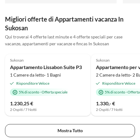
Migliori offerte di Appartamenti vacanza In
Sukosan
Qui troverai 4 offerte last minute e 4 offerte speciali per case
vacanze, appartamenti per vacanze e fincas In Sukosan
Annuncio in
4.8
(2)
Alto
5.0
(1)
Sukosan
Sukosan
Appartamento Lissabon Suite P3
1 Camere da letto· 1 Bagni
2 Camere da letto· 2 B
Risponditore Veloce
Risponditore Veloce
5% di sconto
·
Offerta speciale
5% di sconto
·
Offerta
1.230,25 €
1.330,- €
2 Ospiti / 7 Notti
2 Ospiti / 7 Notti
Mostra Tutto