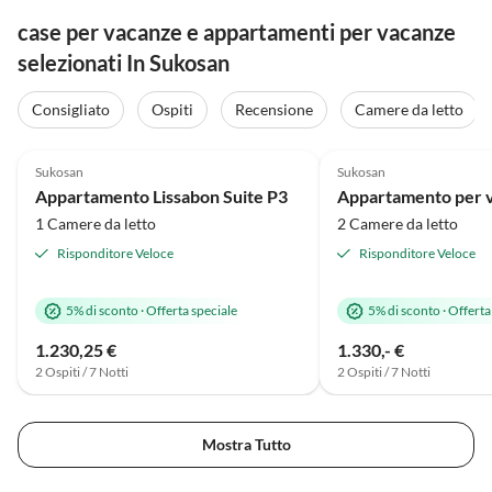
case per vacanze e appartamenti per vacanze
selezionati In Sukosan
Consigliato
Ospiti
Recensione
Camere da letto
Annuncio in
4.8
(2)
Alto
5.0
(1)
Sukosan
Sukosan
Appartamento Lissabon Suite P3
1 Camere da letto
2 Camere da letto
Risponditore Veloce
Risponditore Veloce
5% di sconto
·
Offerta speciale
5% di sconto
·
Offerta
1.230,25 €
1.330,- €
2 Ospiti / 7 Notti
2 Ospiti / 7 Notti
Mostra Tutto