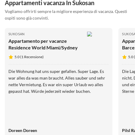
Appartamenti vacanza In Sukosan
Vogliamo offrirti sempre la migliore esperienza di vacanza. Questi
ospiti sono già convinti.
SUKOSAN
SUKOS
Appartamento per vacanze
Appar
Residence World Miami/Sydney
Barce
5.0 (1 Recensione)
5.0 
Die Wohnung hat uns super gefallen. Super Lage. Es
Die La
war alles da was man braucht. Alles sauber und sehr
nicht.
nette Vermietung. Es war ein super Urlaub wo alles
und ei
gepasst hat. Würde jederzeit wieder buchen.
Sterne
Doreen Doreen
Pilsl R