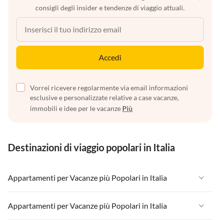
consigli degli insider e tendenze di viaggio attuali.
Accedi
Vorrei ricevere regolarmente via email informazioni
esclusive e personalizzate relative a case vacanze,
immobili e idee per le vacanze
Più
Destinazioni di viaggio popolari in Italia
Appartamenti per Vacanze più Popolari in Italia
Appartamenti per Vacanze in Italia
Appartamenti per Vacanze più Popolari in Italia