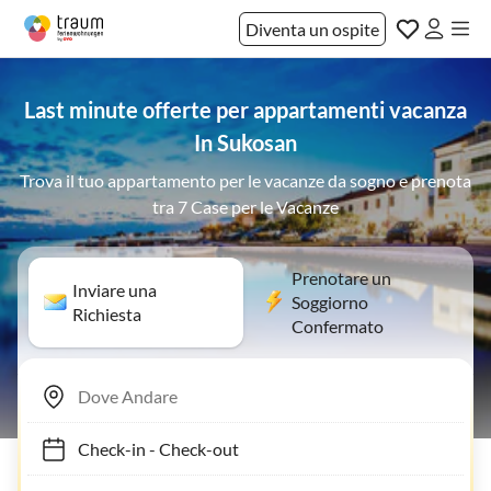
Diventa un ospite
Last minute offerte per appartamenti vacanza
In Sukosan
Trova il tuo appartamento per le vacanze da sogno e prenota
tra 7 Case per le Vacanze
Prenotare un
Inviare una
Soggiorno
Richiesta
Confermato
Check-in
-
Check-out