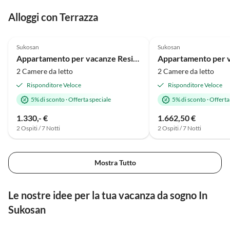
Alloggi con Terrazza
Annuncio in
5.0
(1)
Alto
5.0
(1)
Sukosan
Sukosan
Vacanza al mare
Appartamento per vacanze Residence World Miami/Sydney
2 Camere da letto
2 Camere da letto
Risponditore Veloce
Risponditore Veloce
5% di sconto
·
Offerta speciale
5% di sconto
·
Offerta
1.330,- €
1.662,50 €
2 Ospiti / 7 Notti
2 Ospiti / 7 Notti
Mostra Tutto
Le nostre idee per la tua vacanza da sogno In
Sukosan