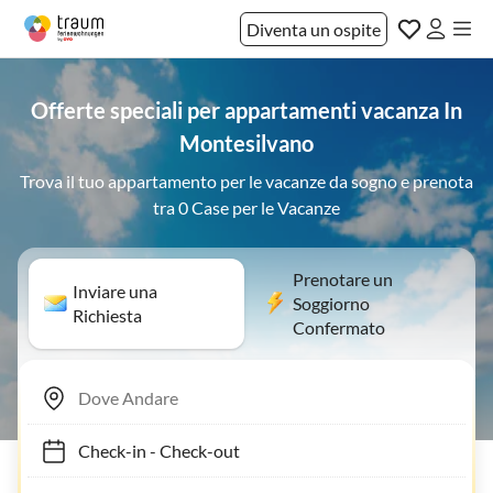
Diventa un ospite
Offerte speciali per appartamenti vacanza In
Montesilvano
Trova il tuo appartamento per le vacanze da sogno e prenota
tra 0 Case per le Vacanze
Prenotare un
Inviare una
Soggiorno
Richiesta
Confermato
Check-in
-
Check-out