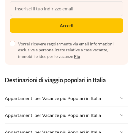
Accedi
Vorrei ricevere regolarmente via email informazioni
esclusive e personalizzate relative a case vacanze,
immobili e idee per le vacanze
Più
Destinazioni di viaggio popolari in Italia
Appartamenti per Vacanze più Popolari in Italia
Appartamenti per Vacanze in Italia
Appartamenti per Vacanze più Popolari in Italia
Appartamenti per Vacanze in Liguria
Appartamenti per Vacanze in Italia
Appartamenti per Vacanze più Popolari in Italia