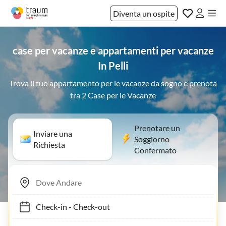
Diventa un ospite
case per vacanze e appartamenti per vacanze
In Pelli
Trova il tuo appartamento per le vacanze da sogno e prenota
tra 2 Case per le Vacanze
Prenotare un
Inviare una
Soggiorno
Richiesta
Confermato
Check-in
-
Check-out