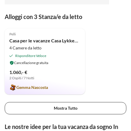
telefonisch stets ansprechbare Vermieter, die uns
rasch halfen, kleine Hindernisse bei der Ankunft zu
Alloggi con 3 Stanza/e da letto
überwinden. Alles in allem: Eine Unterkunft, die wir
nur empfehlen können.
5.0
(5)
Pelli
Casa per le vacanze Casa Lykkehjem
4 Camere da letto
Risponditore Veloce
Cancellazione gratuita
1.060,- €
2 Ospiti / 7 Notti
Gemma Nascosta
Mostra Tutto
Le nostre idee per la tua vacanza da sogno In