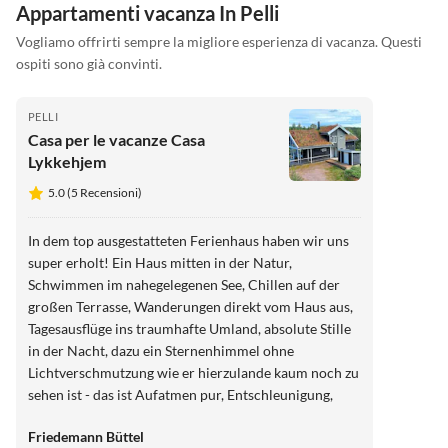
Appartamenti vacanza In Pelli
Vogliamo offrirti sempre la migliore esperienza di vacanza. Questi
ospiti sono già convinti.
PELLI
Casa per le vacanze Casa
Lykkehjem
5.0 (5 Recensioni)
In dem top ausgestatteten Ferienhaus haben wir uns
super erholt! Ein Haus mitten in der Natur,
Schwimmen im nahegelegenen See, Chillen auf der
großen Terrasse, Wanderungen direkt vom Haus aus,
Tagesausflüge ins traumhafte Umland, absolute Stille
in der Nacht, dazu ein Sternenhimmel ohne
Lichtverschmutzung wie er hierzulande kaum noch zu
sehen ist - das ist Aufatmen pur, Entschleunigung,
Rauskommen aus dem Alltag. Absolut
Friedemann Büttel
empfehlenswert! Dazu sehr hilfsbereite und