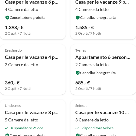
Casa per le vacanze 6 persone case ad Senjahopen-By Traum
Casa per le vacanze 9 persone case ad Lyngseidet
4 Camere da letto
4 Camere da letto
Cancellazione gratuita
Cancellazione gratuita
1.398,- €
1.585,- €
2 Ospiti / 7 Notti
2 Ospiti / 7 Notti
4.0
(9)
4.0
(9)
Eresfiordo
Tysnes
Casa per le vacanze 4 persone case ad Eresfjord-By Traum
Appartamento 6 persone case ad Onarheim
2 Camere da letto
2 Camere da letto
Cancellazione gratuita
360,- €
685,- €
2 Ospiti / 7 Notti
2 Ospiti / 7 Notti
4.0
(8)
4.0
(2)
Lindesnes
Setesdal
Casa per le vacanze 8 persone case ad Kvås
Casa per le vacanze 10 persone case ad HOVDEN-By Traum
5 Camere da letto
3 Camere da letto
Risponditore Veloce
Risponditore Veloce
Cancellazione gratuita
Cancellazione gratuita