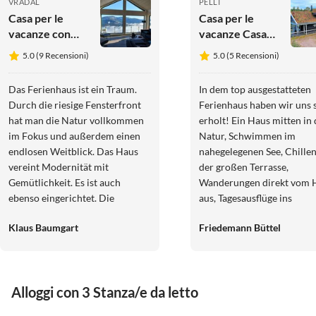
VRÅDAL
PELLI
Casa per le
Casa per le
vacanze con
vacanze Casa
sauna in
Lykkehjem
5.0 (9 Recensioni)
5.0 (5 Recensioni)
montagna
Das Ferienhaus ist ein Traum.
In dem top ausgestatteten
Durch die riesige Fensterfront
Ferienhaus haben wir uns 
hat man die Natur vollkommen
erholt! Ein Haus mitten in 
im Fokus und außerdem einen
Natur, Schwimmen im
endlosen Weitblick. Das Haus
nahegelegenen See, Chillen
vereint Modernität mit
der großen Terrasse,
Gemütlichkeit. Es ist auch
Wanderungen direkt vom 
ebenso eingerichtet. Die
aus, Tagesausflüge ins
Deckenhöhe sorgt für Licht und
traumhafte Umland, absol
Klaus Baumgart
Friedemann Büttel
Luft, die Möbel sind gemütlich
Stille in der Nacht, dazu ei
und bequem. Der moderne
Sternenhimmel ohne
Holzofen sorgt ebenfalls für
Lichtverschmutzung wie e
Wärme und Gemütlichkeit. Die
hierzulande kaum noch zu
Alloggi con 3 Stanza/e da letto
Küche mit ihrer Ausstattung
ist - das ist Aufatmen pur,
lässt keine Wünsche offen. Die
Entschleunigung, Rausko
4.0
(11)
5.0
(9)