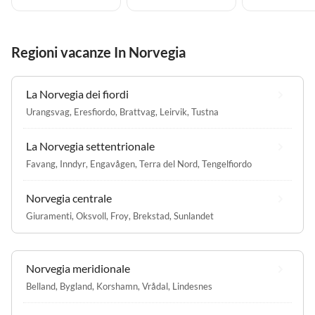
Regioni vacanze In Norvegia
La Norvegia dei fiordi
Urangsvag
,
Eresfiordo
,
Brattvag
,
Leirvik
,
Tustna
La Norvegia settentrionale
Favang
,
Inndyr
,
Engavågen
,
Terra del Nord
,
Tengelfiordo
Norvegia centrale
Giuramenti
,
Oksvoll
,
Froy
,
Brekstad
,
Sunlandet
Norvegia meridionale
Belland
,
Bygland
,
Korshamn
,
Vrådal
,
Lindesnes