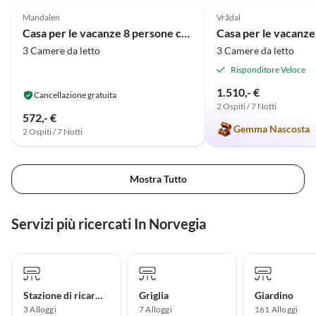
Sauna bietet ebenfalls Weitblick
aus dem Alltag. Absolut
Mandalen
Vrådal
und Platz für vier Personen. Es
empfehlenswert! Dazu seh
Casa per le vacanze 8 persone case ad isfjorden-By Traum
gibt ein großes sowie zwei
hilfsbereite und telefonisc
3 Camere da letto
3 Camere da letto
kleinere Schlafräume, die
ansprechbare Vermieter, d
vollkommen ausreichend sind.
rasch halfen, kleine Hinde
Risponditore Veloce
Dass wir sogar unser Auto in der
bei der Ankunft zu überwi
1.510,- €
Cancellazione gratuita
Garage abstellen konnten war
Alles in allem: Eine Unterk
2 Ospiti / 7 Notti
ein weiteres Highlight.
die wir nur empfehlen kön
572,- €
Gemma Nascosta
2 Ospiti / 7 Notti
Mostra Tutto
Servizi più ricercati In Norvegia
Stazione di ricarica per auto elettriche
Griglia
Giardino
3 Alloggi
7 Alloggi
161 Alloggi