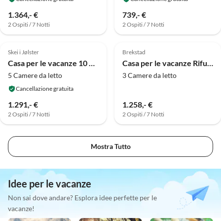
1.364,- €
739,- €
2 Ospiti / 7 Notti
2 Ospiti / 7 Notti
Skei i Jølster
Brekstad
Casa per le vacanze 10 persone case ad skei i jølster
Casa per le vacanze Rifugio sul mare con barche e pesca
5 Camere da letto
3 Camere da letto
Cancellazione gratuita
1.291,- €
1.258,- €
2 Ospiti / 7 Notti
2 Ospiti / 7 Notti
Mostra Tutto
Idee per le vacanze
Non sai dove andare? Esplora idee perfette per le
vacanze!